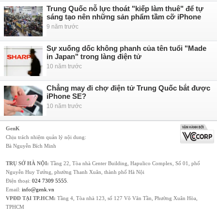
Trung Quốc nỗ lực thoát "kiếp làm thuê" để tự
sáng tạo nên những sản phẩm tầm cỡ iPhone
9 năm trước
Sự xuống dốc không phanh của tên tuổi "Made
in Japan" trong làng điện tử
10 năm trước
Chẳng may đi chợ điện tử Trung Quốc bắt được
iPhone SE?
10 năm trước
GenK
Chịu trách nhiệm quản lý nội dung:
Bà Nguyễn Bích Minh
TRỤ SỞ HÀ NỘI:
Tầng 22, Tòa nhà Center Building, Hapulico Complex, Số 01, phố
Nguyễn Huy Tưởng, phường Thanh Xuân, thành phố Hà Nội
Điện thoại:
024 7309 5555
.
Email:
info@genk.vn
VPĐD TẠI TP.HCM:
Tầng 4, Tòa nhà 123, số 127 Võ Văn Tần, Phường Xuân Hòa,
TPHCM