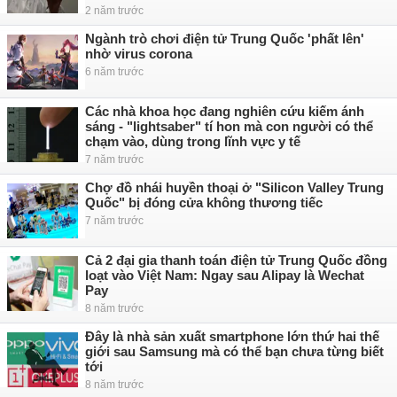
2 năm trước
Ngành trò chơi điện tử Trung Quốc 'phất lên'
nhờ virus corona
6 năm trước
Các nhà khoa học đang nghiên cứu kiếm ánh
sáng - "lightsaber" tí hon mà con người có thể
chạm vào, dùng trong lĩnh vực y tế
7 năm trước
Chợ đồ nhái huyền thoại ở "Silicon Valley Trung
Quốc" bị đóng cửa không thương tiếc
7 năm trước
Cả 2 đại gia thanh toán điện tử Trung Quốc đồng
loạt vào Việt Nam: Ngay sau Alipay là Wechat
Pay
8 năm trước
Đây là nhà sản xuất smartphone lớn thứ hai thế
giới sau Samsung mà có thể bạn chưa từng biết
tới
8 năm trước