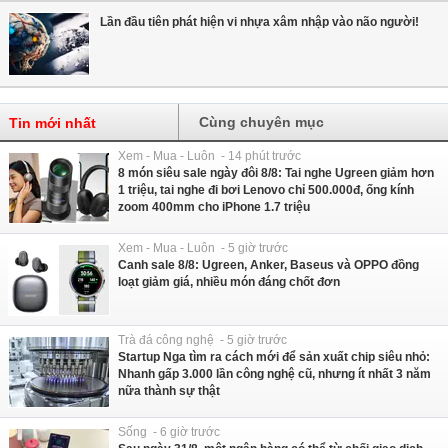
Lần đầu tiên phát hiện vi nhựa xâm nhập vào não người!
Cùng chuyên mục
Tin mới nhất
Xem - Mua - Luôn - 14 phút trước
8 món siêu sale ngày đôi 8/8: Tai nghe Ugreen giảm hơn
1 triệu, tai nghe đi bơi Lenovo chỉ 500.000đ, ống kính
zoom 400mm cho iPhone 1.7 triệu
Xem - Mua - Luôn - 5 giờ trước
Canh sale 8/8: Ugreen, Anker, Baseus và OPPO đồng
loạt giảm giá, nhiều món đáng chốt đơn
Trà đá công nghệ - 5 giờ trước
Startup Nga tìm ra cách mới để sản xuất chip siêu nhỏ:
Nhanh gấp 3.000 lần công nghệ cũ, nhưng ít nhất 3 năm
nữa thành sự thật
Sống - 6 giờ trước