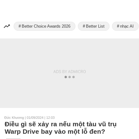
Better Choice Awards 2026
Better List
nhạc AI
Đức Khương
|
01/09/2024 | 12:03
Điều gì sẽ xảy ra nếu một tàu vũ trụ
Warp Drive bay vào một lỗ đen?