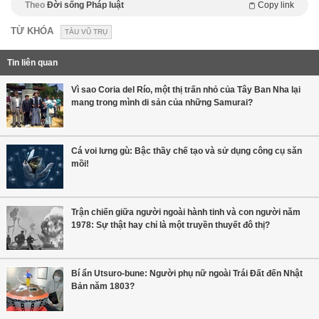
Theo
Đời sống Pháp luật
Copy link
TỪ KHÓA
TÀU VŨ TRỤ
Tin liên quan
Vì sao Coria del Río, một thị trấn nhỏ của Tây Ban Nha lại
mang trong mình di sản của những Samurai?
Cá voi lưng gù: Bậc thầy chế tạo và sử dụng công cụ săn
mồi!
Trận chiến giữa người ngoài hành tinh và con người năm
1978: Sự thật hay chỉ là một truyền thuyết đô thị?
Bí ẩn Utsuro-bune: Người phụ nữ ngoài Trái Đất đến Nhật
Bản năm 1803?