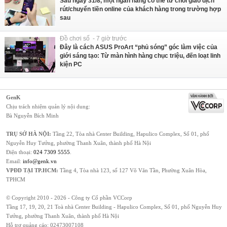
Sau ngày 31/8, một ngân hàng có thể từ chối giao dịch
rút/chuyển tiền online của khách hàng trong trường hợp
sau
Đồ chơi số - 7 giờ trước
Đây là cách ASUS ProArt “phủ sóng” góc làm việc của
giới sáng tạo: Từ màn hình hàng chục triệu, đến loạt linh
kiện PC
GenK
Chịu trách nhiệm quản lý nội dung:
Bà Nguyễn Bích Minh
TRỤ SỞ HÀ NỘI:
Tầng 22, Tòa nhà Center Building, Hapulico Complex, Số 01, phố
Nguyễn Huy Tưởng, phường Thanh Xuân, thành phố Hà Nội
Điện thoại:
024 7309 5555
.
Email:
info@genk.vn
VPĐD TẠI TP.HCM:
Tầng 4, Tòa nhà 123, số 127 Võ Văn Tần, Phường Xuân Hòa,
TPHCM
© Copyright 2010 - 2026 - Công ty Cổ phần VCCorp
Tầng 17, 19, 20, 21 Toà nhà Center Building - Hapulico Complex, Số 01, phố Nguyễn Huy
Tưởng, phường Thanh Xuân, thành phố Hà Nội
Hỗ trợ quảng cáo:
02473007108