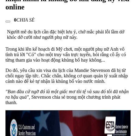
online
0
CHIA SẺ
Người mê du lịch cần đặc biệt lưu ý, chớ mắc phải lỗi lầm dở
khóc dở cười như người phụ nữ này.
Trong khi lên kế hoạch đi Mỹ chơi, một người phụ nữ Anh vô
tình trả lời "Có" cho một truy vấn trực tuyến, hỏi rằng cô ấy có
từng tham gia vào hoạt động khủng bố hay không...
Do đó, yêu cầu xin visa du lịch của Mandie Stevenson đã bị từ
chối ngay lập tức. Chắc chắn, không cơ quan quản lý xuất nhập
cảnh nào để kẻ tự nhận là khủng bố vào nước mình.
"Ban đầu cứ ngỡ đó là một giấc mơ tồi tệ và sau đó tôi đã nhận
ra hậu quả",
Stevenson chia sẻ trong một chương trình phát
thanh.