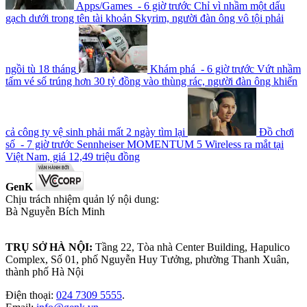
Apps/Games - 6 giờ trước
Chỉ vì nhầm một dấu
gạch dưới trong tên tài khoản Skyrim, người đàn ông vô tội phải
ngồi tù 18 tháng
Khám phá - 6 giờ trước
Vứt nhầm
tấm vé số trúng hơn 30 tỷ đồng vào thùng rác, người đàn ông khiến
cả công ty vệ sinh phải mất 2 ngày tìm lại
Đồ chơi
số - 7 giờ trước
Sennheiser MOMENTUM 5 Wireless ra mắt tại
Việt Nam, giá 12,49 triệu đồng
GenK
Chịu trách nhiệm quản lý nội dung:
Bà Nguyễn Bích Minh
TRỤ SỞ HÀ NỘI:
Tầng 22, Tòa nhà Center Building, Hapulico
Complex, Số 01, phố Nguyễn Huy Tưởng, phường Thanh Xuân,
thành phố Hà Nội
Điện thoại:
024 7309 5555
.