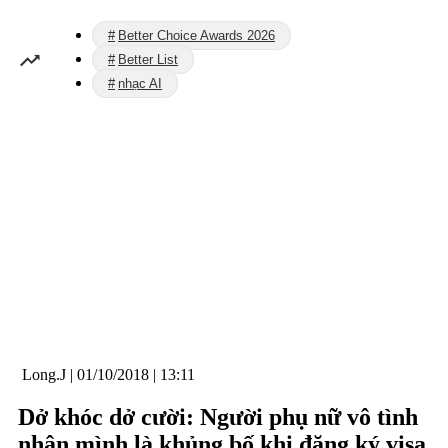
Better Choice Awards 2026
Better List
nhạc AI
Long.J
|
01/10/2018 | 13:11
Dở khóc dở cười: Người phụ nữ vô tình
nhận mình là khủng bố khi đăng ký visa