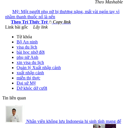
Theo Mashable
Mỹ: Một người phụ nữ bị thương nặng, mất vài ngón tay vì
nhầm thanh thuốc nổ là nến
Theo
Trí Thức Trẻ
Copy link
Link bài gốc
Lấy link
Từ khóa
Bộ An ninh
visa du lịch
bài học nhớ đời
phụ nữ Anh
xin visa du lịch
Quản lý Xuất nhập cảnh
xuất nhập cảnh
miễn thị thực
Đại sứ Mỹ
Dở khóc dở cười
Tin liên quan
Nhân viên không lưu Indonesia hi sinh tính mạng để