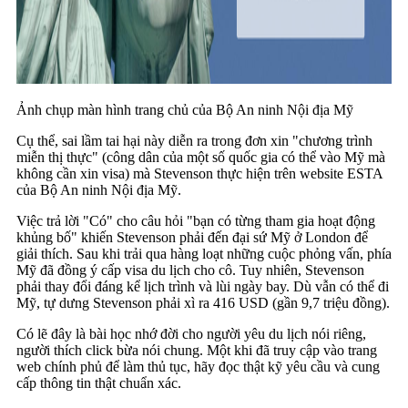
Ảnh chụp màn hình trang chủ của Bộ An ninh Nội địa Mỹ
Cụ thể, sai lầm tai hại này diễn ra trong đơn xin "chương trình
miễn thị thực" (công dân của một số quốc gia có thể vào Mỹ mà
không cần xin visa) mà Stevenson thực hiện trên website ESTA
của Bộ An ninh Nội địa Mỹ.
Việc trả lời "Có" cho câu hỏi "bạn có từng tham gia hoạt động
khủng bố" khiến Stevenson phải đến đại sứ Mỹ ở London để
giải thích. Sau khi trải qua hàng loạt những cuộc phỏng vấn, phía
Mỹ đã đồng ý cấp visa du lịch cho cô. Tuy nhiên, Stevenson
phải thay đổi đáng kể lịch trình và lùi ngày bay. Dù vẫn có thể đi
Mỹ, tự dưng Stevenson phải xì ra 416 USD (gần 9,7 triệu đồng).
Có lẽ đây là bài học nhớ đời cho người yêu du lịch nói riêng,
người thích click bừa nói chung. Một khi đã truy cập vào trang
web chính phủ để làm thủ tục, hãy đọc thật kỹ yêu cầu và cung
cấp thông tin thật chuẩn xác.