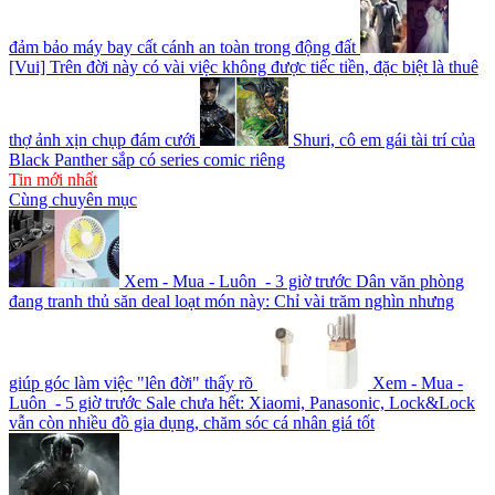
đảm bảo máy bay cất cánh an toàn trong động đất
[Vui] Trên đời này có vài việc không được tiếc tiền, đặc biệt là thuê
thợ ảnh xịn chụp đám cưới
Shuri, cô em gái tài trí của
Black Panther sắp có series comic riêng
Tin mới nhất
Cùng chuyên mục
Xem - Mua - Luôn - 3 giờ trước
Dân văn phòng
đang tranh thủ săn deal loạt món này: Chỉ vài trăm nghìn nhưng
giúp góc làm việc "lên đời" thấy rõ
Xem - Mua -
Luôn - 5 giờ trước
Sale chưa hết: Xiaomi, Panasonic, Lock&Lock
vẫn còn nhiều đồ gia dụng, chăm sóc cá nhân giá tốt