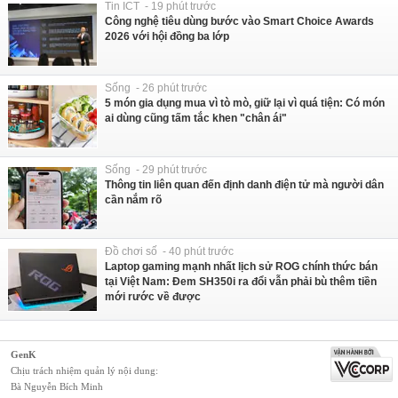
Tin ICT - 19 phút trước
Công nghệ tiêu dùng bước vào Smart Choice Awards
2026 với hội đồng ba lớp
Sống - 26 phút trước
5 món gia dụng mua vì tò mò, giữ lại vì quá tiện: Có món
ai dùng cũng tấm tắc khen "chân ái"
Sống - 29 phút trước
Thông tin liên quan đến định danh điện tử mà người dân
cần nắm rõ
Đồ chơi số - 40 phút trước
Laptop gaming mạnh nhất lịch sử ROG chính thức bán
tại Việt Nam: Đem SH350i ra đổi vẫn phải bù thêm tiền
mới rước về được
GenK
Chịu trách nhiệm quản lý nội dung:
Bà Nguyễn Bích Minh