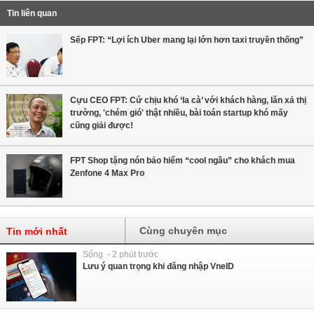
Tin liên quan
Sếp FPT: “Lợi ích Uber mang lại lớn hơn taxi truyền thống”
Cựu CEO FPT: Cứ chịu khó ‘la cà’ với khách hàng, lăn xả thị
trường, 'chém gió' thật nhiều, bài toán startup khó mấy
cũng giải được!
FPT Shop tặng nón bảo hiểm “cool ngầu” cho khách mua
Zenfone 4 Max Pro
Cùng chuyên mục
Tin mới nhất
Sống - 2 phút trước
Lưu ý quan trọng khi đăng nhập VneID