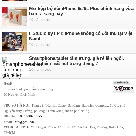
Mở hộp bộ đôi iPhone 6s/6s Plus chính hãng vừa
bán ra sáng nay
10 năm trước
F.Studio by FPT: iPhone không có đối thủ tại Việt
Nam!
10 năm trước
Smartphone/tablet tầm trung, giá rẻ lên ngôi,
siêu phẩm mất hút trong tháng 7
10 năm trước
GenK
Chịu trách nhiệm quản lý nội dung:
Bà Nguyễn Bích Minh
TRỤ SỞ HÀ NỘI:
Tầng 22, Tòa nhà Center Building, Hapulico Complex, Số 01, phố
Nguyễn Huy Tưởng, phường Thanh Xuân, thành phố Hà Nội
Điện thoại:
024 7309 5555
.
Email:
info@genk.vn
VPĐD TẠI TP.HCM:
Tầng 4, Tòa nhà 123, số 127 Võ Văn Tần, Phường Xuân Hòa,
TPHCM