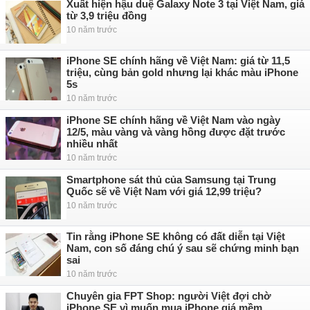
Xuất hiện hậu duệ Galaxy Note 3 tại Việt Nam, giá
từ 3,9 triệu đồng
10 năm trước
iPhone SE chính hãng về Việt Nam: giá từ 11,5
triệu, cùng bản gold nhưng lại khác màu iPhone
5s
10 năm trước
iPhone SE chính hãng về Việt Nam vào ngày
12/5, màu vàng và vàng hồng được đặt trước
nhiều nhất
10 năm trước
Smartphone sát thủ của Samsung tại Trung
Quốc sẽ về Việt Nam với giá 12,99 triệu?
10 năm trước
Tin rằng iPhone SE không có đất diễn tại Việt
Nam, con số đáng chú ý sau sẽ chứng minh bạn
sai
10 năm trước
Chuyên gia FPT Shop: người Việt đợi chờ
iPhone SE vì muốn mua iPhone giá mềm