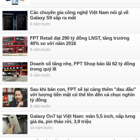
Các chuyên gia công nghệ Việt Nam nói gì về
Galaxy S9 sắp ra mắt
8 năm trước
FPT Retail đạt 290 tỷ đồng LNST, tăng trưởng
40% so với năm 2016
8 năm trước
Doanh số tăng nhẹ, FPT Shop báo lãi 62 tỷ đồng
trong quý III
8 năm trước
Sau khi bán con, FPT sẽ lại càng thêm "đau đầu"
với lượng tiền mặt có thể lên đến cả chục nghìn
tỷ đồng
8 năm trước
Galaxy On7 tại Việt Nam: màn 5,5 inch, nắp lưng
giả da, pin tháo rời, 3,9 triệu
10 năm trước