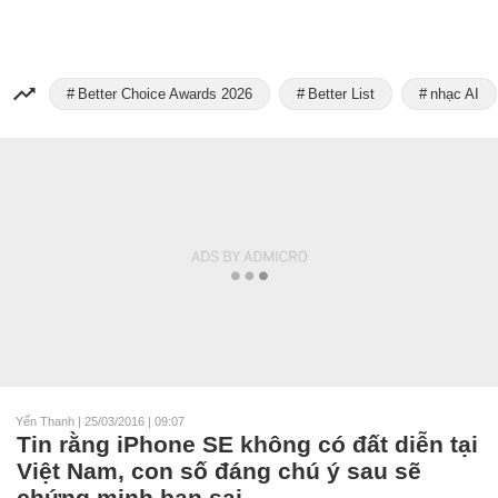
Better Choice Awards 2026
Better List
nhạc AI
Yến Thanh
|
25/03/2016 | 09:07
Tin rằng iPhone SE không có đất diễn tại
Việt Nam, con số đáng chú ý sau sẽ
chứng minh bạn sai