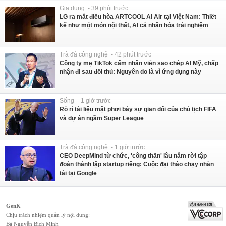
Gia dụng - 39 phút trước
LG ra mắt điều hòa ARTCOOL AI Air tại Việt Nam: Thiết
kế như một món nội thất, AI cá nhân hóa trải nghiệm
Trà đá công nghệ - 42 phút trước
Công ty mẹ TikTok cấm nhân viên sao chép AI Mỹ, chấp
nhận đi sau đối thủ: Nguyên do là vì ứng dụng này
Sống - 1 giờ trước
Rò rỉ tài liệu mật phơi bày sự gian dối của chủ tịch FIFA
và dự án ngầm Super League
Trà đá công nghệ - 1 giờ trước
CEO DeepMind từ chức, 'công thần' lâu năm rời tập
đoàn thành lập startup riêng: Cuộc đại tháo chạy nhân
tài tại Google
GenK
Chịu trách nhiệm quản lý nội dung:
Bà Nguyễn Bích Minh