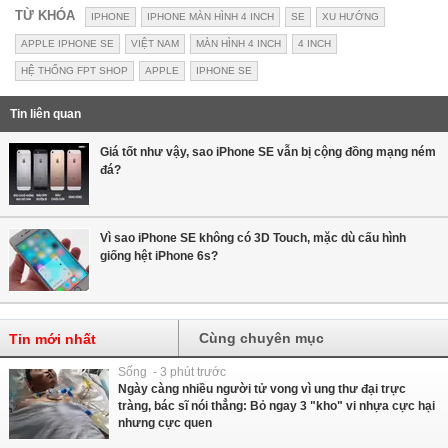
TỪ KHÓA
IPHONE
IPHONE MÀN HÌNH 4 INCH
SE
XU HƯỚNG
APPLE IPHONE SE
VIỆT NAM
MÀN HÌNH 4 INCH
4 INCH
HỆ THỐNG FPT SHOP
APPLE
IPHONE SE
Tin liên quan
Giá tốt như vậy, sao iPhone SE vẫn bị cộng đồng mạng ném
đá?
Vì sao iPhone SE không có 3D Touch, mặc dù cấu hình
giống hệt iPhone 6s?
Cùng chuyên mục
Tin mới nhất
Sống - 3 phút trước
Ngày càng nhiều người tử vong vì ung thư đại trực
tràng, bác sĩ nói thẳng: Bỏ ngay 3 "kho" vi nhựa cực hại
nhưng cực quen