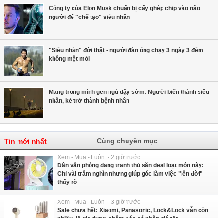
Công ty của Elon Musk chuẩn bị cấy ghép chip vào não
người để "chế tạo" siêu nhân
"Siêu nhân" đời thật - người đàn ông chạy 3 ngày 3 đêm
không mệt mỏi
Mang trong mình gen ngủ dậy sớm: Người biến thành siêu
nhân, kẻ trở thành bệnh nhân
Cùng chuyên mục
Tin mới nhất
Xem - Mua - Luôn - 2 giờ trước
Dân văn phòng đang tranh thủ săn deal loạt món này:
Chỉ vài trăm nghìn nhưng giúp góc làm việc "lên đời"
thấy rõ
Xem - Mua - Luôn - 3 giờ trước
Sale chưa hết: Xiaomi, Panasonic, Lock&Lock vẫn còn