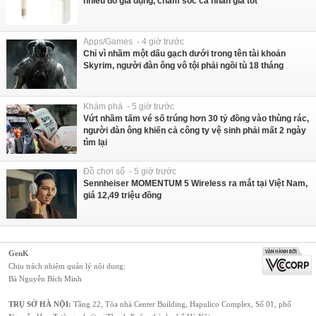
nhiều đồ gia dụng, chăm sóc cá nhân giá tốt
Apps/Games - 4 giờ trước
Chỉ vì nhầm một dấu gạch dưới trong tên tài khoản
Skyrim, người đàn ông vô tội phải ngồi tù 18 tháng
Khám phá - 5 giờ trước
Vứt nhầm tấm vé số trúng hơn 30 tỷ đồng vào thùng rác,
người đàn ông khiến cả công ty vệ sinh phải mất 2 ngày
tìm lại
Đồ chơi số - 5 giờ trước
Sennheiser MOMENTUM 5 Wireless ra mắt tại Việt Nam,
giá 12,49 triệu đồng
GenK
Chịu trách nhiệm quản lý nội dung:
Bà Nguyễn Bích Minh
TRỤ SỞ HÀ NỘI:
Tầng 22, Tòa nhà Center Building, Hapulico Complex, Số 01, phố