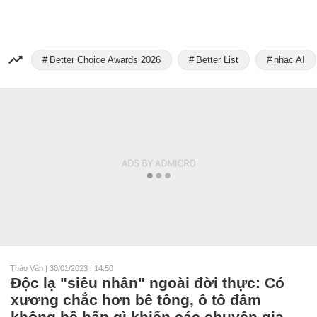
Better Choice Awards 2026
Better List
nhạc AI
Thảo Vân
|
30/01/2023 | 14:50
Độc lạ "siêu nhân" ngoài đời thực: Có
xương chắc hơn bê tông, ô tô đâm
không hề hấn gì khiến các chuyên gia