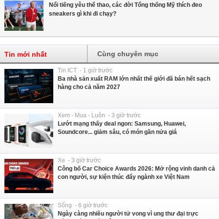
Nổi tiếng yêu thể thao, các đời Tổng thống Mỹ thích đeo
sneakers gì khi đi chạy?
Cùng chuyên mục
Tin mới nhất
Tin ICT - 1 giờ trước
Ba nhà sản xuất RAM lớn nhất thế giới đã bán hết sạch
hàng cho cả năm 2027
Xem - Mua - Luôn - 3 giờ trước
Lướt mạng thấy deal ngon: Samsung, Huawei,
Soundcore... giảm sâu, có món gần nửa giá
Xe - 3 giờ trước
Công bố Car Choice Awards 2026: Mở rộng vinh danh cả
con người, sự kiện thúc đẩy ngành xe Việt Nam
Sống - 6 giờ trước
Ngày càng nhiều người tử vong vì ung thư đại trực