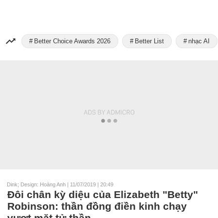
Better Choice Awards 2026
Better List
nhạc AI
Dink; Design: Hoàng Anh
|
11/07/2019 | 20:49
Đôi chân kỳ diệu của Elizabeth "Betty"
Robinson: thần đồng điền kinh chạy
vượt mặt tử thần