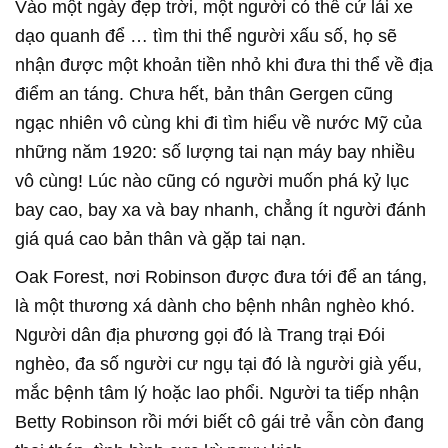
Vào một ngày đẹp trời, một người có thể cứ lái xe
dạo quanh để … tìm thi thể người xấu số, họ sẽ
nhận được một khoản tiền nhỏ khi đưa thi thể về địa
điểm an táng. Chưa hết, bản thân Gergen cũng
ngạc nhiên vô cùng khi đi tìm hiểu về nước Mỹ của
những năm 1920: số lượng tai nạn máy bay nhiều
vô cùng! Lúc nào cũng có người muốn phá kỷ lục
bay cao, bay xa và bay nhanh, chẳng ít người đánh
giá quá cao bản thân và gặp tai nạn.
Oak Forest, nơi Robinson được đưa tới để an táng,
là một thương xá dành cho bệnh nhân nghèo khó.
Người dân địa phương gọi đó là Trang trại Đói
nghèo, đa số người cư ngụ tại đó là người già yếu,
mắc bệnh tâm lý hoặc lao phổi. Người ta tiếp nhận
Betty Robinson rồi mới biết cô gái trẻ vẫn còn đang