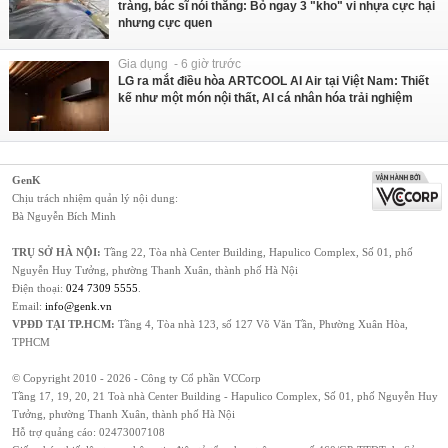
tràng, bác sĩ nói thẳng: Bỏ ngay 3 "kho" vi nhựa cực hại
nhưng cực quen
Gia dụng - 6 giờ trước
LG ra mắt điều hòa ARTCOOL AI Air tại Việt Nam: Thiết
kế như một món nội thất, AI cá nhân hóa trải nghiệm
GenK
Chịu trách nhiệm quản lý nội dung:
Bà Nguyễn Bích Minh
TRỤ SỞ HÀ NỘI:
Tầng 22, Tòa nhà Center Building, Hapulico Complex, Số 01, phố
Nguyễn Huy Tưởng, phường Thanh Xuân, thành phố Hà Nội
Điện thoại:
024 7309 5555
.
Email:
info@genk.vn
VPĐD TẠI TP.HCM:
Tầng 4, Tòa nhà 123, số 127 Võ Văn Tần, Phường Xuân Hòa,
TPHCM
© Copyright 2010 - 2026 - Công ty Cổ phần VCCorp
Tầng 17, 19, 20, 21 Toà nhà Center Building - Hapulico Complex, Số 01, phố Nguyễn Huy
Tưởng, phường Thanh Xuân, thành phố Hà Nội
Hỗ trợ quảng cáo:
02473007108