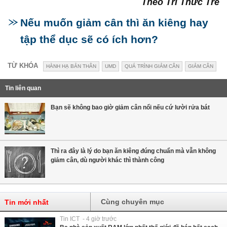
Theo Trí Thức Trẻ
Nếu muốn giảm cân thì ăn kiêng hay
tập thể dục sẽ có ích hơn?
TỪ KHÓA
HÀNH HẠ BẢN THÂN
UMD
QUÁ TRÌNH GIẢM CÂN
GIẢM CÂN
Tin liên quan
Bạn sẽ không bao giờ giảm cân nổi nếu cứ lười rửa bát
Thì ra đây là lý do bạn ăn kiêng đúng chuẩn mà vẫn không
giảm cân, dù người khác thì thành công
Cùng chuyên mục
Tin mới nhất
Tin ICT - 4 giờ trước