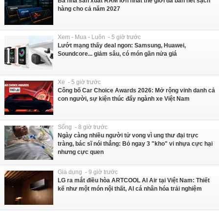
Ba nhà sản xuất RAM lớn nhất thế giới đã bán hết sạch
hàng cho cả năm 2027
Xem - Mua - Luôn - 5 giờ trước
Lướt mạng thấy deal ngon: Samsung, Huawei,
Soundcore... giảm sâu, có món gần nửa giá
Xe - 5 giờ trước
Công bố Car Choice Awards 2026: Mở rộng vinh danh cả
con người, sự kiện thúc đẩy ngành xe Việt Nam
Sống - 8 giờ trước
Ngày càng nhiều người tử vong vì ung thư đại trực
tràng, bác sĩ nói thẳng: Bỏ ngay 3 "kho" vi nhựa cực hại
nhưng cực quen
Gia dụng - 9 giờ trước
LG ra mắt điều hòa ARTCOOL AI Air tại Việt Nam: Thiết
kế như một món nội thất, AI cá nhân hóa trải nghiệm