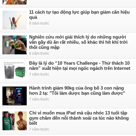
11 cách tự tạo động lực giúp bạn giảm cân hiệu
quả
6 năm trước
Nghiên cứu mới giải thích lý do những người
vẫn gầy dù ăn rất nhiều, số khác thì hít khí trời
thôi cũng mập
6 năm trước
Đây là lý do “10 Years Challenge - Thử thách 10
năm” xuất hiện tại mọi ngóc ngách trên Internet
7 năm trước
Hành trình giảm 90kg của ông bố 3 con nặng
hơn 2 tạ: "Tôi làm được bạn cũng làm được"
7 năm trước
Chỉ vì muốn mua iPad mà cậu nhóc 13 tuổi tập
gym chăm đến nỗi thành soái ca lúc nào không
biết
7 năm trước