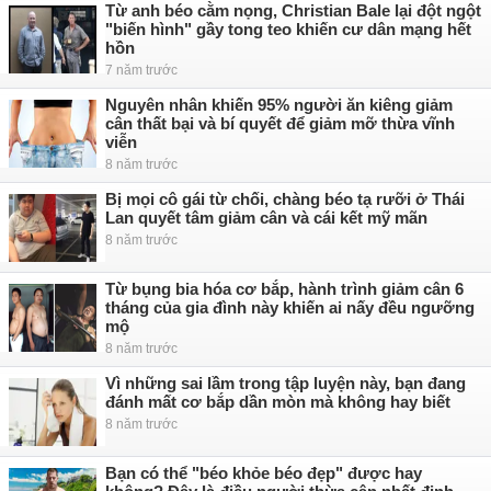
Từ anh béo cằm nọng, Christian Bale lại đột ngột
"biến hình" gầy tong teo khiến cư dân mạng hết
hồn
7 năm trước
Nguyên nhân khiến 95% người ăn kiêng giảm
cân thất bại và bí quyết để giảm mỡ thừa vĩnh
viễn
8 năm trước
Bị mọi cô gái từ chối, chàng béo tạ rưỡi ở Thái
Lan quyết tâm giảm cân và cái kết mỹ mãn
8 năm trước
Từ bụng bia hóa cơ bắp, hành trình giảm cân 6
tháng của gia đình này khiến ai nấy đều ngưỡng
mộ
8 năm trước
Vì những sai lầm trong tập luyện này, bạn đang
đánh mất cơ bắp dần mòn mà không hay biết
8 năm trước
Bạn có thể "béo khỏe béo đẹp" được hay