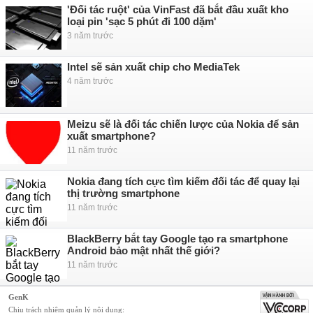
'Đối tác ruột' của VinFast đã bắt đầu xuất kho
loại pin 'sạc 5 phút đi 100 dặm'
3 năm trước
Intel sẽ sản xuất chip cho MediaTek
4 năm trước
Meizu sẽ là đối tác chiến lược của Nokia để sản
xuất smartphone?
11 năm trước
Nokia đang tích cực tìm kiếm đối tác để quay lại
thị trường smartphone
11 năm trước
BlackBerry bắt tay Google tạo ra smartphone
Android bảo mật nhất thế giới?
11 năm trước
GenK
Chịu trách nhiệm quản lý nội dung: