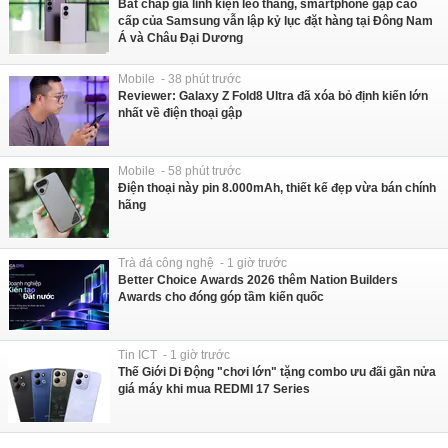
Bất chấp giá linh kiện leo thang, smartphone gập cao
cấp của Samsung vẫn lập kỷ lục đặt hàng tại Đông Nam
Á và Châu Đại Dương
Mobile - 38 phút trước
Reviewer: Galaxy Z Fold8 Ultra đã xóa bỏ định kiến lớn
nhất về điện thoại gập
Mobile - 58 phút trước
Điện thoại này pin 8.000mAh, thiết kế đẹp vừa bán chính
hãng
Trà đá công nghệ - 1 giờ trước
Better Choice Awards 2026 thêm Nation Builders
Awards cho đóng góp tầm kiến quốc
Tin ICT - 1 giờ trước
Thế Giới Di Động "chơi lớn" tặng combo ưu đãi gần nửa
giá máy khi mua REDMI 17 Series