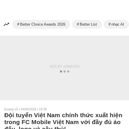
Better Choice Awards 2026
Better List
nhạc AI
Quang Vũ
|
04/06/2026 | 19:30
Đội tuyển Việt Nam chính thức xuất hiện
trong FC Mobile Việt Nam với đầy đủ áo
đấu, logo và cầu thủ!