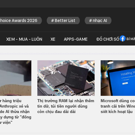
Choice Awards 2026
Better List
nhạc AI
XEM - MUA - LUÔN
XE
APPS-GAME
ĐỒ CHƠI SỐ
BÍ M
ừ hàng triệu
Thị trường RAM lại nhận thêm
Microsoft dùng co
Anthropic xé và
tin dữ, túi tiền người dùng
tranh cãi trên Wi
ude AI thừa nhận
còn chịu đau dài dài
siết kích hoạt lậu
y dựng từ "đống
ư viện"