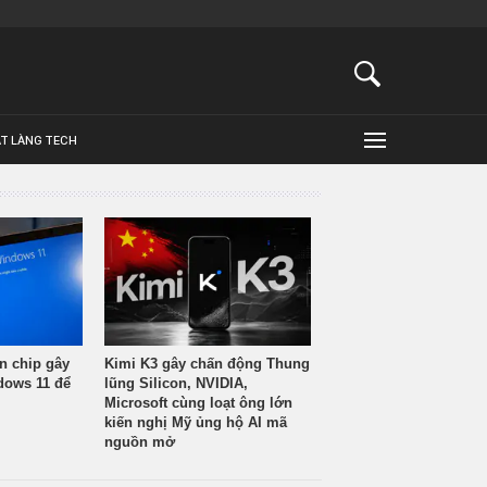
ẬT LÀNG TECH
n chip gây
Kimi K3 gây chấn động Thung
ndows 11 để
lũng Silicon, NVIDIA,
Microsoft cùng loạt ông lớn
kiến nghị Mỹ ủng hộ AI mã
nguồn mở