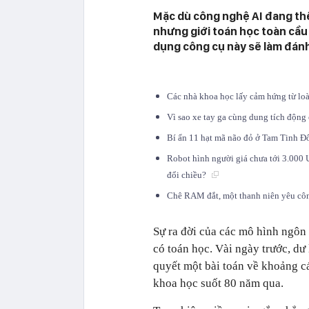
Mặc dù công nghệ AI đang thể 
nhưng giới toán học toàn cầu 
dụng công cụ này sẽ làm đánh
Các nhà khoa học lấy cảm hứng từ loà
Vì sao xe tay ga cùng dung tích động
Bí ẩn 11 hạt mã não đỏ ở Tam Tinh Đô
Robot hình người giá chưa tới 3.000 
đổi chiều?
Chê RAM đắt, một thanh niên yêu công
Sự ra đời của các mô hình ngôn 
có toán học. Vài ngày trước, d
quyết một bài toán về khoảng c
khoa học suốt 80 năm qua.