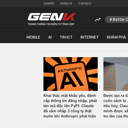
GAMEK
KENH14
CAFEBIZ
Better 
MOBILE
AI
TIN ICT
INTERNET
KHÁM PHÁ
Khai thác mật khẩu yếu, đánh
Được tạo ra t
cắp thông tin đăng nhập, phát
cuốn sách bị 
tán mã độc lên PyPI: Claude
tiêu hủy, Cla
đã xâm nhập 3 công ty thật
mình được xâ
trước khi Anthropic phát hiện
tro tàn của th