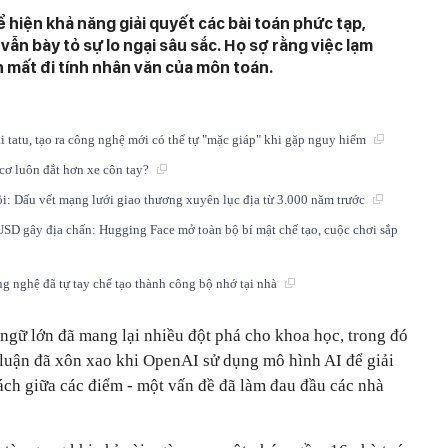
hiện khả năng giải quyết các bài toán phức tạp,
vẫn bày tỏ sự lo ngại sâu sắc. Họ sợ rằng việc lạm
 mất đi tính nhân văn của môn toán.
i tatu, tạo ra công nghệ mới có thể tự "mặc giáp" khi gặp nguy hiểm
 cơ luôn đắt hơn xe côn tay?
i: Dấu vết mạng lưới giao thương xuyên lục địa từ 3.000 năm trước
USD gây địa chấn: Hugging Face mở toàn bộ bí mật chế tạo, cuộc chơi sắp
 nghệ đã tự tay chế tạo thành công bộ nhớ tại nhà
ngữ lớn đã mang lại nhiều đột phá cho khoa học, trong đó
ư luận đã xôn xao khi OpenAI sử dụng mô hình AI để giải
ách giữa các điểm - một vấn đề đã làm đau đầu các nhà