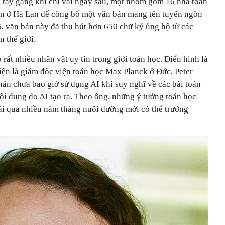
 tày gang khi chỉ vài ngày sau, một nhóm gồm 16 nhà toán
den ở Hà Lan để công bố một văn bản mang tên tuyên ngôn
, văn bản này đã thu hút hơn 650 chữ ký ủng hộ từ các
n thế giới.
rất nhiều nhân vật uy tín trong giới toán học. Điển hình là
hiện là giám đốc viện toán học Max Planck ở Đức, Peter
hân chưa bao giờ sử dụng AI khi suy nghĩ về các bài toán
ội dung do AI tạo ra. Theo ông, những ý tưởng toán học
rải qua nhiều năm tháng nuôi dưỡng mới có thể trưởng