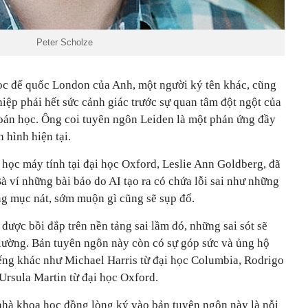
Peter Scholze
ọc đế quốc London của Anh, một người ký tên khác, cũng
iệp phải hết sức cảnh giác trước sự quan tâm đột ngột của
toán học. Ông coi tuyên ngôn Leiden là một phản ứng đầy
h hình hiện tại.
học máy tính tại đại học Oxford, Leslie Ann Goldberg, đã
Bà ví những bài báo do AI tạo ra có chứa lỗi sai như những
g mục nát, sớm muộn gì cũng sẽ sụp đổ.
 được bồi đắp trên nền tảng sai lầm đó, những sai sót sẽ
 lường. Bản tuyên ngôn này còn có sự góp sức và ủng hộ
ếng khác như Michael Harris từ đại học Columbia, Rodrigo
Ursula Martin từ đại học Oxford.
hà khoa học đồng lòng ký vào bản tuyên ngôn này là nỗi