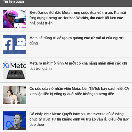
Tin liên quan
ByteDance đối đầu Meta trong cuộc đua vũ trụ ảo: Ra mắt
ứng dụng tương tự Horizon Worlds, tìm cách lôi kéo các
nhà phát triển
Meta sẽ dùng AI để tạo ra quảng cáo từ mô tả của người
dùng
Meta ra mắt mô hình AI mới có khả năng nhận diện các chi
tiết trong ảnh
Cú sốc của nữ nhân viên Meta: Lên TikTok bày cách viết CV
xin việc liền bị công ty đuổi việc không thương tiếc
Cố chấp như Meta: Quyết bám víu metaverse dù lỗ hàng
chục tỷ USD, tự tin khẳng định vũ trụ ảo vẫn là ‘điều lớn lao’
tiếp theo