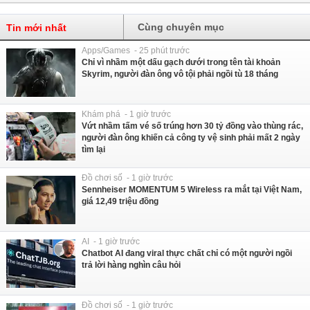
Cùng chuyên mục
Tin mới nhất
Apps/Games - 25 phút trước
Chỉ vì nhầm một dấu gạch dưới trong tên tài khoản
Skyrim, người đàn ông vô tội phải ngồi tù 18 tháng
Khám phá - 1 giờ trước
Vứt nhầm tấm vé số trúng hơn 30 tỷ đồng vào thùng rác,
người đàn ông khiến cả công ty vệ sinh phải mất 2 ngày
tìm lại
Đồ chơi số - 1 giờ trước
Sennheiser MOMENTUM 5 Wireless ra mắt tại Việt Nam,
giá 12,49 triệu đồng
AI - 1 giờ trước
Chatbot AI đang viral thực chất chỉ có một người ngồi
trả lời hàng nghìn câu hỏi
Đồ chơi số - 1 giờ trước