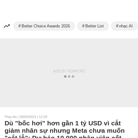
Better Choice Awards 2026
Better List
nhạc AI
Thùy An
|
26/04/2023 | 12:29
Dù "bốc hơi" hơn gần 1 tỷ USD vì cắt
giảm nhân sự nhưng Meta chưa muốn
"cắt lỗ": Dự báo 10.000 nhân viên cốt