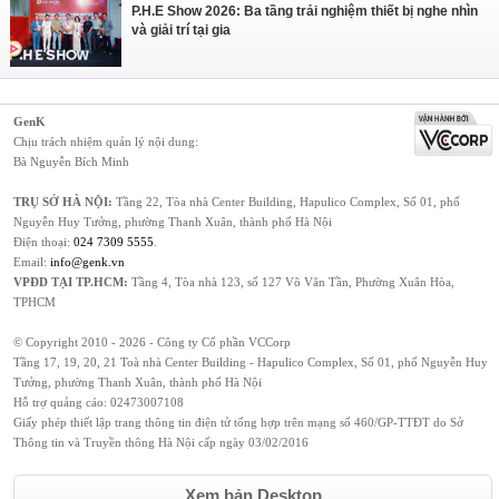
P.H.E Show 2026: Ba tầng trải nghiệm thiết bị nghe nhìn
và giải trí tại gia
GenK
Chịu trách nhiệm quản lý nội dung:
Bà Nguyễn Bích Minh
TRỤ SỞ HÀ NỘI:
Tầng 22, Tòa nhà Center Building, Hapulico Complex, Số 01, phố
Nguyễn Huy Tưởng, phường Thanh Xuân, thành phố Hà Nội
Điện thoại:
024 7309 5555
.
Email:
info@genk.vn
VPĐD TẠI TP.HCM:
Tầng 4, Tòa nhà 123, số 127 Võ Văn Tần, Phường Xuân Hòa,
TPHCM
© Copyright 2010 - 2026 - Công ty Cổ phần VCCorp
Tầng 17, 19, 20, 21 Toà nhà Center Building - Hapulico Complex, Số 01, phố Nguyễn Huy
Tưởng, phường Thanh Xuân, thành phố Hà Nội
Hỗ trợ quảng cáo:
02473007108
Giấy phép thiết lập trang thông tin điện tử tổng hợp trên mạng số 460/GP-TTĐT do Sở
Thông tin và Truyền thông Hà Nội cấp ngày 03/02/2016
Xem bản Desktop