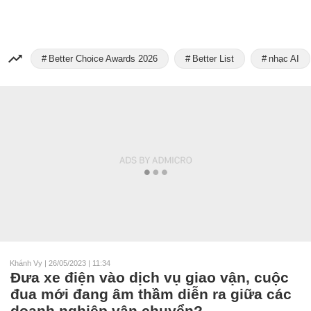
Better Choice Awards 2026
Better List
nhạc AI
Khánh Vy
|
26/05/2023 | 11:34
Đưa xe điện vào dịch vụ giao vận, cuộc
đua mới đang âm thầm diễn ra giữa các
doanh nghiệp vận chuyển?