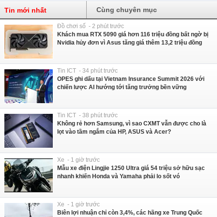
Cùng chuyên mục
Tin mới nhất
Đồ chơi số - 2 phút trước
Khách mua RTX 5090 giá hơn 116 triệu đồng bất ngờ bị
Nvidia hủy đơn vì Asus tăng giá thêm 13,2 triệu đồng
Tin ICT - 34 phút trước
OPES ghi dấu tại Vietnam Insurance Summit 2026 với
chiến lược AI hướng tới tăng trưởng bền vững
Tin ICT - 38 phút trước
Không rẻ hơn Samsung, vì sao CXMT vẫn được cho là
lọt vào tầm ngắm của HP, ASUS và Acer?
Xe - 1 giờ trước
Mẫu xe điện Lingjie 1250 Ultra giá 54 triệu sở hữu sạc
nhanh khiến Honda và Yamaha phải lo sốt vó
Xe - 1 giờ trước
Biên lợi nhuận chỉ còn 3,4%, các hãng xe Trung Quốc