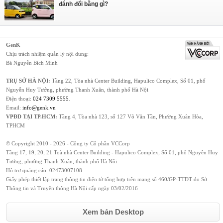
đánh đổi bằng gì?
GenK
Chịu trách nhiệm quản lý nội dung:
Bà Nguyễn Bích Minh
TRỤ SỞ HÀ NỘI:
Tầng 22, Tòa nhà Center Building, Hapulico Complex, Số 01, phố
Nguyễn Huy Tưởng, phường Thanh Xuân, thành phố Hà Nội
Điện thoại:
024 7309 5555
.
Email:
info@genk.vn
VPĐD TẠI TP.HCM:
Tầng 4, Tòa nhà 123, số 127 Võ Văn Tần, Phường Xuân Hòa,
TPHCM
© Copyright 2010 - 2026 - Công ty Cổ phần VCCorp
Tầng 17, 19, 20, 21 Toà nhà Center Building - Hapulico Complex, Số 01, phố Nguyễn Huy
Tưởng, phường Thanh Xuân, thành phố Hà Nội
Hỗ trợ quảng cáo:
02473007108
Giấy phép thiết lập trang thông tin điện tử tổng hợp trên mạng số 460/GP-TTĐT do Sở
Thông tin và Truyền thông Hà Nội cấp ngày 03/02/2016
Xem bản Desktop