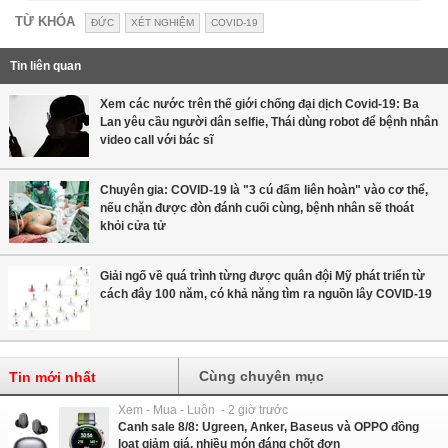
TỪ KHÓA
ĐỨC
XÉT NGHIỆM
COVID-19
Tin liên quan
Xem các nước trên thế giới chống đại dịch Covid-19: Ba
Lan yêu cầu người dân selfie, Thái dùng robot để bệnh nhân
video call với bác sĩ
Chuyên gia: COVID-19 là "3 cú đấm liên hoàn" vào cơ thể,
nếu chặn được đòn đánh cuối cùng, bệnh nhân sẽ thoát
khỏi cửa tử
Giải ngố về quá trình từng được quân đội Mỹ phát triển từ
cách đây 100 năm, có khả năng tìm ra nguồn lây COVID-19
Cùng chuyên mục
Tin mới nhất
Xem - Mua - Luôn - 2 giờ trước
Canh sale 8/8: Ugreen, Anker, Baseus và OPPO đồng
loạt giảm giá, nhiều món đáng chốt đơn