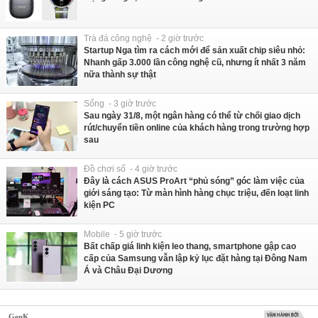
Trà đá công nghệ - 2 giờ trước
Startup Nga tìm ra cách mới để sản xuất chip siêu nhỏ:
Nhanh gấp 3.000 lần công nghệ cũ, nhưng ít nhất 3 năm
nữa thành sự thật
Sống - 3 giờ trước
Sau ngày 31/8, một ngân hàng có thể từ chối giao dịch
rút/chuyển tiền online của khách hàng trong trường hợp
sau
Đồ chơi số - 4 giờ trước
Đây là cách ASUS ProArt “phủ sóng” góc làm việc của
giới sáng tạo: Từ màn hình hàng chục triệu, đến loạt linh
kiện PC
Mobile - 5 giờ trước
Bất chấp giá linh kiện leo thang, smartphone gập cao
cấp của Samsung vẫn lập kỷ lục đặt hàng tại Đông Nam
Á và Châu Đại Dương
GenK