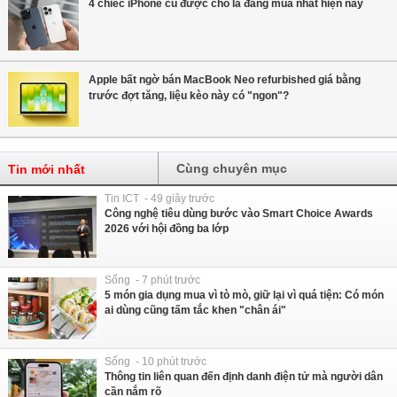
4 chiếc iPhone cũ được cho là đáng mua nhất hiện nay
Apple bất ngờ bán MacBook Neo refurbished giá bằng
trước đợt tăng, liệu kèo này có "ngon"?
Cùng chuyên mục
Tin mới nhất
Tin ICT - 49 giây trước
Công nghệ tiêu dùng bước vào Smart Choice Awards
2026 với hội đồng ba lớp
Sống - 7 phút trước
5 món gia dụng mua vì tò mò, giữ lại vì quá tiện: Có món
ai dùng cũng tấm tắc khen "chân ái"
Sống - 10 phút trước
Thông tin liên quan đến định danh điện tử mà người dân
cần nắm rõ