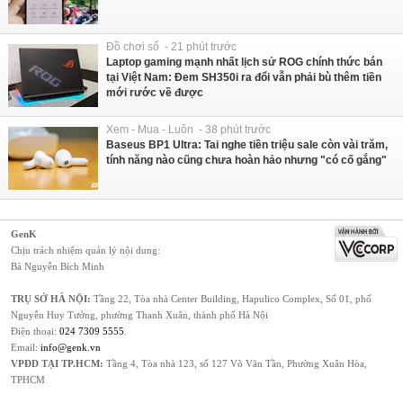
Đồ chơi số - 21 phút trước
Laptop gaming mạnh nhất lịch sử ROG chính thức bán
tại Việt Nam: Đem SH350i ra đổi vẫn phải bù thêm tiền
mới rước về được
Xem - Mua - Luôn - 38 phút trước
Baseus BP1 Ultra: Tai nghe tiền triệu sale còn vài trăm,
tính năng nào cũng chưa hoàn hảo nhưng "có cố gắng"
GenK
Chịu trách nhiệm quản lý nội dung:
Bà Nguyễn Bích Minh
TRỤ SỞ HÀ NỘI:
Tầng 22, Tòa nhà Center Building, Hapulico Complex, Số 01, phố
Nguyễn Huy Tưởng, phường Thanh Xuân, thành phố Hà Nội
Điện thoại:
024 7309 5555
.
Email:
info@genk.vn
VPĐD TẠI TP.HCM:
Tầng 4, Tòa nhà 123, số 127 Võ Văn Tần, Phường Xuân Hòa,
TPHCM