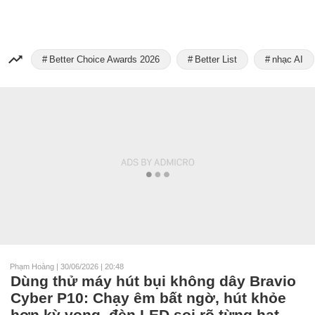
Better Choice Awards 2026
Better List
nhạc AI
Phạm Hoàng
|
30/06/2026 | 20:48
Dùng thử máy hút bụi không dây Bravio
Cyber P10: Chạy êm bất ngờ, hút khỏe
hơn kỳ vọng, đèn LED soi rõ từng hạt