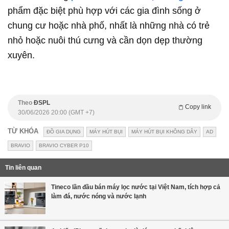
phẩm đặc biệt phù hợp với các gia đình sống ở
chung cư hoặc nhà phố, nhất là những nhà có trẻ
nhỏ hoặc nuôi thú cưng và cần dọn dẹp thường
xuyên.
Theo
ĐSPL
Copy link
30/06/2026 20:00 (GMT +7)
TỪ KHÓA
ĐỒ GIA DỤNG
MÁY HÚT BỤI
MÁY HÚT BỤI KHÔNG DÂY
AD
BRAVIO
BRAVIO CYBER P10
Tin liên quan
Tineco lần đầu bán máy lọc nước tại Việt Nam, tích hợp cả
làm đá, nước nóng và nước lạnh