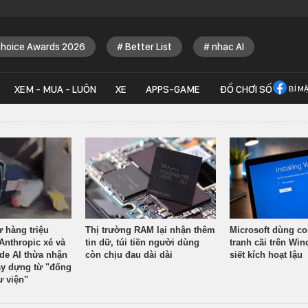
Choice Awards 2026
Better List
nhạc AI
XEM - MUA - LUÔN
XE
APPS-GAME
ĐỒ CHƠI SỐ
BÍ M
ừ hàng triệu
Thị trường RAM lại nhận thêm
Microsoft dùng co
Anthropic xé và
tin dữ, túi tiền người dùng
tranh cãi trên Wi
ude AI thừa nhận
còn chịu đau dài dài
siết kích hoạt lậu
y dựng từ "đống
ư viện"