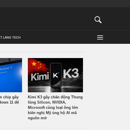
ẬT LÀNG TECH
n chip gây
Kimi K3 gây chấn động Thung
ndows 11 để
lũng Silicon, NVIDIA,
Microsoft cùng loạt ông lớn
kiến nghị Mỹ ủng hộ AI mã
nguồn mở