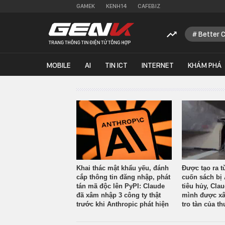
GAMEK
KENH14
CAFEBIZ
Better 
MOBILE
AI
TIN ICT
INTERNET
KHÁM PHÁ
Khai thác mật khẩu yếu, đánh
Được tạo ra t
cắp thông tin đăng nhập, phát
cuốn sách bị 
tán mã độc lên PyPI: Claude
tiêu hủy, Cla
đã xâm nhập 3 công ty thật
mình được xâ
trước khi Anthropic phát hiện
tro tàn của th