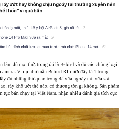
bị ráy ướt hay không chịu ngoáy tai thường xuyên nên
“hết hồn” vì quá bẩn.
ròn lạ mắt, thiết kế y hệt AirPods 3, giá rất rẻ
iPhone 14 Pro Max vừa ra mắt
hâm hút dính chất lượng, mua trước mà chờ iPhone 14 mới
 làm đủ mọi thứ, trong đó là Bebird và đủ các chủng loại
 camera. Ví dụ như mẫu Bebird R1 dưới đây là 1 trong
ầy đủ những thứ quan trọng để vừa ngoáy tai, vừa soi
sao, ráy khô ướt thế nào, có thương tổn gì không. Sản phẩm
n tục bán chạy tại Việt Nam, nhận nhiều đánh giá tích cực