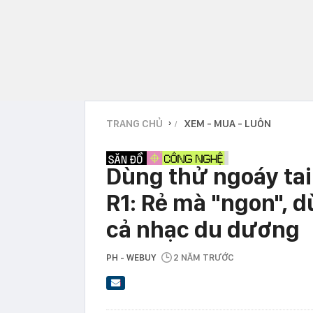
TRANG CHỦ
XEM - MUA - LUÔN
›
Dùng thử ngoáy tai
R1: Rẻ mà "ngon", d
cả nhạc du dương
PH - WEBUY
2 NĂM TRƯỚC