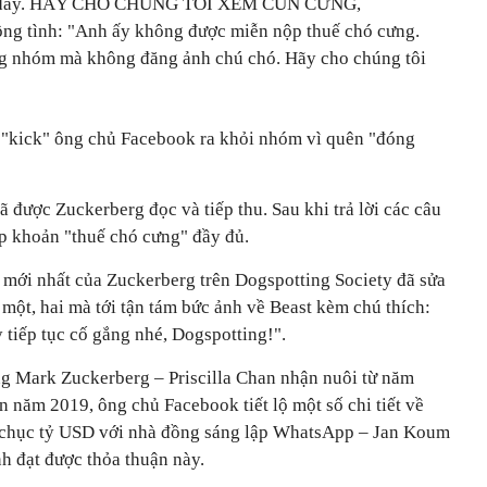
t ở đây. HÃY CHO CHÚNG TÔI XEM CÚN CƯNG,
 tình: "Anh ấy không được miễn nộp thuế chó cưng.
ng nhóm mà không đăng ảnh chú chó. Hãy cho chúng tôi
 "kick" ông chủ Facebook ra khỏi nhóm vì quên "đóng
 được Zuckerberg đọc và tiếp thu. Sau khi trả lời các câu
ộp khoản "thuế chó cưng" đầy đủ.
g mới nhất của Zuckerberg trên Dogspotting Society đã sửa
 một, hai mà tới tận tám bức ảnh về Beast kèm chú thích:
 tiếp tục cố gắng nhé, Dogspotting!".
g Mark Zuckerberg – Priscilla Chan nhận nuôi từ năm
 năm 2019, ông chủ Facebook tiết lộ một số chi tiết về
g chục tỷ USD với nhà đồng sáng lập WhatsApp – Jan Koum
h đạt được thỏa thuận này.