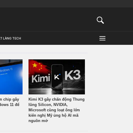
ẬT LÀNG TECH
n chip gây
Kimi K3 gây chấn động Thung
ndows 11 để
lũng Silicon, NVIDIA,
Microsoft cùng loạt ông lớn
kiến nghị Mỹ ủng hộ AI mã
nguồn mở