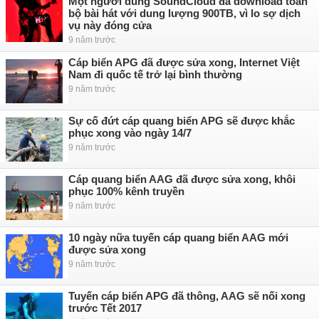
Một người dùng SoundCloud đã download toàn
bộ bài hát với dung lượng 900TB, vì lo sợ dịch
vụ này đóng cửa
9 năm trước
Cáp biển APG đã được sửa xong, Internet Việt
Nam đi quốc tế trở lại bình thường
9 năm trước
Sự cố đứt cáp quang biển APG sẽ được khắc
phục xong vào ngày 14/7
9 năm trước
Cáp quang biển AAG đã được sửa xong, khôi
phục 100% kênh truyền
9 năm trước
10 ngày nữa tuyến cáp quang biển AAG mới
được sửa xong
9 năm trước
Tuyến cáp biển APG đã thông, AAG sẽ nối xong
trước Tết 2017