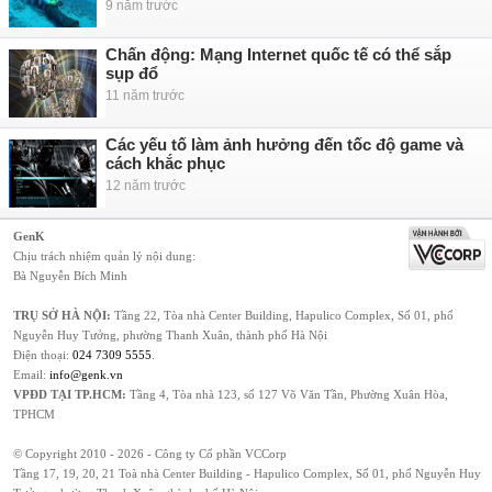
9 năm trước
Chấn động: Mạng Internet quốc tế có thể sắp
sụp đổ
11 năm trước
Các yếu tố làm ảnh hưởng đến tốc độ game và
cách khắc phục
12 năm trước
GenK
Chịu trách nhiệm quản lý nội dung:
Bà Nguyễn Bích Minh
TRỤ SỞ HÀ NỘI:
Tầng 22, Tòa nhà Center Building, Hapulico Complex, Số 01, phố
Nguyễn Huy Tưởng, phường Thanh Xuân, thành phố Hà Nội
Điện thoại:
024 7309 5555
.
Email:
info@genk.vn
VPĐD TẠI TP.HCM:
Tầng 4, Tòa nhà 123, số 127 Võ Văn Tần, Phường Xuân Hòa,
TPHCM
© Copyright 2010 - 2026 - Công ty Cổ phần VCCorp
Tầng 17, 19, 20, 21 Toà nhà Center Building - Hapulico Complex, Số 01, phố Nguyễn Huy