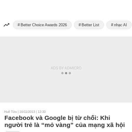
Better Choice Awards 2026
Better List
nhạc AI
Huê Tửu
|
16/11/2013 | 12:30
Facebook và Google bị từ chối: Khi
người trẻ là “mỏ vàng” của mạng xã hội