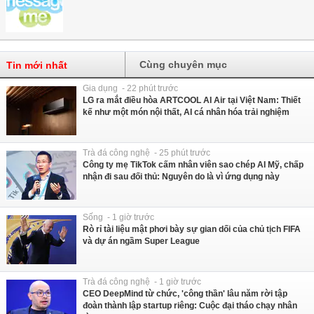
Cùng chuyên mục
Tin mới nhất
Gia dụng - 22 phút trước
LG ra mắt điều hòa ARTCOOL AI Air tại Việt Nam: Thiết
kế như một món nội thất, AI cá nhân hóa trải nghiệm
Trà đá công nghệ - 25 phút trước
Công ty mẹ TikTok cấm nhân viên sao chép AI Mỹ, chấp
nhận đi sau đối thủ: Nguyên do là vì ứng dụng này
Sống - 1 giờ trước
Rò rỉ tài liệu mật phơi bày sự gian dối của chủ tịch FIFA
và dự án ngầm Super League
Trà đá công nghệ - 1 giờ trước
CEO DeepMind từ chức, 'công thần' lâu năm rời tập
đoàn thành lập startup riêng: Cuộc đại tháo chạy nhân