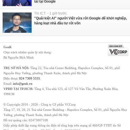
tài tại Google
Tin ICT - 1 giờ trước
"Quái kiệt AI" người Việt vừa rời Google để khởi nghiệp,
hàng loạt nhà đầu tư rót vốn
GenK
Chịu trách nhiệm quản lý nội dung:
Bà Nguyễn Bích Minh
TRỤ SỞ HÀ NỘI:
Tầng 22, Tòa nhà Center Building, Hapulico Complex, Số 01, phố
Nguyễn Huy Tưởng, phường Thanh Xuân, thành phố Hà Nội
Điện thoại:
024 7309 5555
.
Email:
info@genk.vn
VPĐD TẠI TP.HCM:
Tầng 4, Tòa nhà 123, số 127 Võ Văn Tần, Phường Xuân Hòa,
TPHCM
© Copyright 2010 - 2026 - Công ty Cổ phần VCCorp
Tầng 17, 19, 20, 21 Toà nhà Center Building - Hapulico Complex, Số 01, phố Nguyễn Huy
Tưởng, phường Thanh Xuân, thành phố Hà Nội
Hỗ trợ quảng cáo:
02473007108
Giấy phép thiết lập trang thông tin điện tử tổng hợp trên mạng số 460/GP-TTĐT do Sở