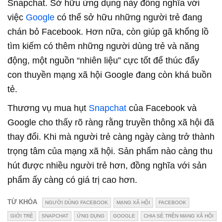
Snapchat. Sở hữu ứng dụng này đồng nghĩa với
việc
Google
có thể sở hữu những người trẻ đang
chán bỏ Facebook. Hơn nữa, còn giúp gã khổng lồ
tìm kiếm có thêm những người dùng trẻ và năng
động, một nguồn “nhiên liệu” cực tốt để thúc đẩy
con thuyền mạng xã hội Google đang còn khá buồn
tẻ.
Thương vụ mua hụt
Snapchat
của Facebook và
Google cho thấy rõ ràng rằng truyền thông xã hội đã
thay đổi. Khi mà người trẻ càng ngày càng trở thành
trọng tâm của mạng xã hội. Sản phẩm nào càng thu
hút được nhiều người trẻ hơn, đồng nghĩa với sản
phẩm ấy càng có giá trị cao hơn.
TỪ KHÓA
NGƯỜI DÙNG FACEBOOK
MẠNG XÃ HỘI
FACEBOOK
GIỚI TRẺ
SNAPCHAT
ỨNG DỤNG
GOOGLE
CHIA SẺ TRÊN MẠNG XÃ HỘI