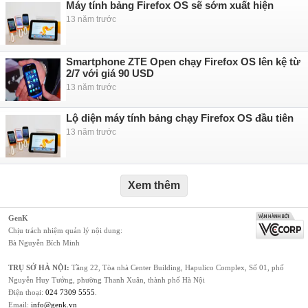
Máy tính bảng Firefox OS sẽ sớm xuất hiện
13 năm trước
Smartphone ZTE Open chạy Firefox OS lên kệ từ
2/7 với giá 90 USD
13 năm trước
Lộ diện máy tính bảng chạy Firefox OS đầu tiên
13 năm trước
Xem thêm
GenK
Chịu trách nhiệm quản lý nội dung:
Bà Nguyễn Bích Minh
TRỤ SỞ HÀ NỘI:
Tầng 22, Tòa nhà Center Building, Hapulico Complex, Số 01, phố
Nguyễn Huy Tưởng, phường Thanh Xuân, thành phố Hà Nội
Điện thoại:
024 7309 5555
.
Email:
info@genk.vn