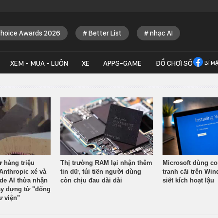
Choice Awards 2026
Better List
nhạc AI
XEM - MUA - LUÔN
XE
APPS-GAME
ĐỒ CHƠI SỐ
BÍ M
ừ hàng triệu
Thị trường RAM lại nhận thêm
Microsoft dùng co
Anthropic xé và
tin dữ, túi tiền người dùng
tranh cãi trên Wi
ude AI thừa nhận
còn chịu đau dài dài
siết kích hoạt lậu
y dựng từ "đống
ư viện"