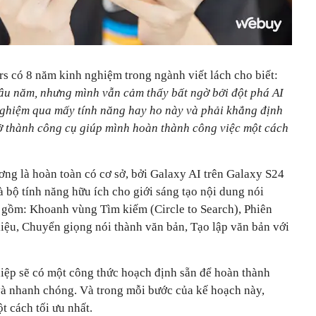
s có 8 năm kinh nghiệm trong ngành viết lách cho biết:
âu năm, nhưng mình vẫn cảm thấy bất ngờ bởi đột phá AI
nghiệm qua mấy tính năng hay ho này và phải khẳng định
ở thành công cụ giúp mình hoàn thành công việc một cách
ng là hoàn toàn có cơ sở, bởi Galaxy AI trên Galaxy S24
à bộ tính năng hữu ích cho giới sáng tạo nội dung nói
 gồm: Khoanh vùng Tìm kiếm (Circle to Search), Phiên
liệu, Chuyển giọng nói thành văn bản, Tạo lập văn bản với
iệp sẽ có một công thức hoạch định sẵn để hoàn thành
và nhanh chóng. Và trong mỗi bước của kế hoạch này,
t cách tối ưu nhất.