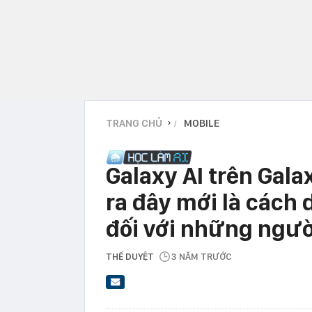
TRANG CHỦ
MOBILE
›
Galaxy AI trên Gala
ra đây mới là cách 
đối với những ngườ
THẾ DUYỆT
3 NĂM TRƯỚC