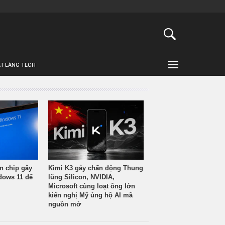
ẬT LÀNG TECH
n chip gây
Kimi K3 gây chấn động Thung
ndows 11 để
lũng Silicon, NVIDIA,
Microsoft cùng loạt ông lớn
kiến nghị Mỹ ủng hộ AI mã
nguồn mở