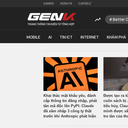
GAMEK
KENH14
CAFEBIZ
Better 
MOBILE
AI
TIN ICT
INTERNET
KHÁM PHÁ
Khai thác mật khẩu yếu, đánh
Được tạo ra t
cắp thông tin đăng nhập, phát
cuốn sách bị 
tán mã độc lên PyPI: Claude
tiêu hủy, Cla
đã xâm nhập 3 công ty thật
mình được xâ
trước khi Anthropic phát hiện
tro tàn của th