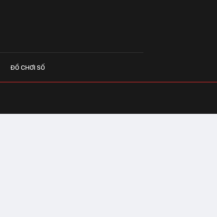
ĐỒ CHƠI SỐ
G CÁO
o.vn
 Center Building - Hapulico Complex, Số
, phường Thanh Xuân, thành phố Hà Nội