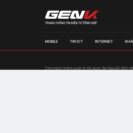
MOBILE
TIN ICT
INTERNET
KHÁ
Chịu trách nhiệm quản lý nội dung: Bà Nguyễn Bích M
TRỤ SỞ HÀ NỘI:
Tầng 22, Tòa nhà Center Building, 
Huy Tưởng, phường Thanh Xuân, thành phố Hà Nội
Điện thoại: 024 7309 5555.
Email:
info@genk.vn
VPĐD TẠI TP.HCM:
Tầng 4, Tòa nhà 123, số 127 Võ
© Copyright 2010 - 2026 - Công ty Cổ phần VCCorp
Tầng 17, 19, 20, 21 Toà nhà Center Building - Hapul
Tưởng, phường Thanh Xuân, thành phố Hà Nội
Giấy phép thiết lập trang thông tin điện tử tổng hợp
tin và Truyền thông Hà Nội cấp ngày 03/02/2016