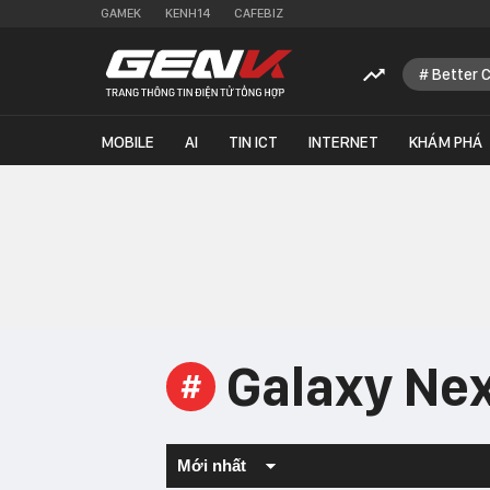
GAMEK
KENH14
CAFEBIZ
Better 
MOBILE
AI
TIN ICT
INTERNET
KHÁM PHÁ
Galaxy Ne
#
Mới nhất