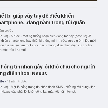
iết bị giúp vẫy tay để điều khiển
artphone...đang nằm trong túi quần
năm trước
K.vn) - AllSee - một hệ thống nhận diện động tác tay (gesture) để
 khiển smartphone hay thiết bị thông minh - vừa được giới thiệu mới
 có thể sẽ tạo nên một cuộc cách mạng, đưa nhận diện cử chỉ trở
h một trào lưu mới.
 hổng tin nhắn gây lỗi khó chịu cho người
ng điện thoại Nexus
le -
13 năm trước
K.vn) - Một lỗ hổng trong tin nhắn flash SMS khiến người dùng điện
i Nexus gặp phải lỗi khởi động lại, mất kết nối internet.