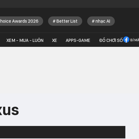
Choice Awards 2026
Better List
nhạc AI
XEM - MUA - LUÔN
XE
APPS-GAME
ĐỒ CHƠI SỐ
BÍ M
xus