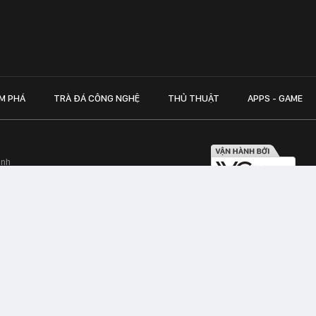
M PHÁ
TRÀ ĐÁ CÔNG NGHỆ
THỦ THUẬT
APPS - GAME
inh
Hapulico Complex, Số 01, phố Nguyễn
LIÊN HỆ QUẢN
 Văn Tần, Phường Xuân Hòa, TPHCM
Hotline hỗ trợ quảng cáo:
ico Complex, Số 01, phố Nguyễn Huy
Email:
giaitrixahoi@admicr
Hỗ trợ & CSKH: Admicro
 trên mạng số 460/GP-TTĐT do Sở Thông
Address: Tầng 20, Tòa nhà
01, phố Nguyễn Huy Tưởng