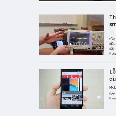
Th
sm
12 
(Gen
điều
đây,
thàn
Lỗ
dù
Mobi
(Gen
thoạ