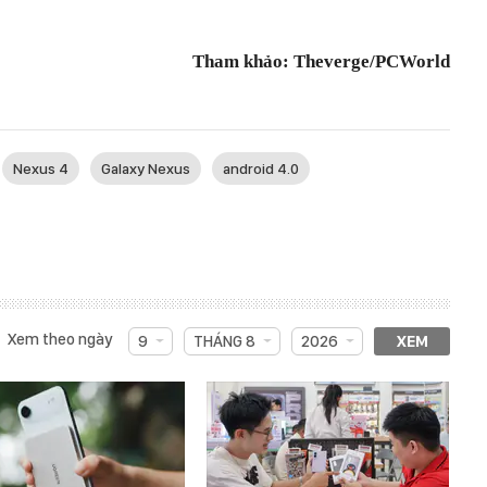
Tham khảo: Theverge/PCWorld
Nexus 4
Galaxy Nexus
android 4.0
Xem theo ngày
9
THÁNG 8
2026
XEM