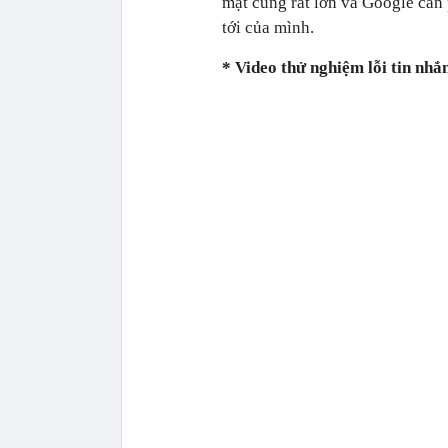
mật cũng rất lớn và Google cần 
tới của mình.
* Video thử nghiệm lỗi tin nhắ