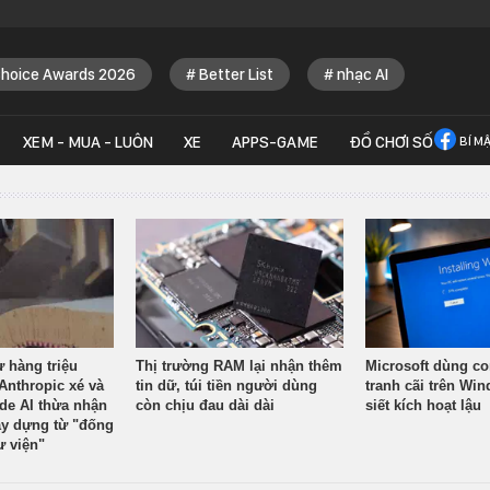
Choice Awards 2026
Better List
nhạc AI
XEM - MUA - LUÔN
XE
APPS-GAME
ĐỒ CHƠI SỐ
BÍ M
ừ hàng triệu
Thị trường RAM lại nhận thêm
Microsoft dùng co
Anthropic xé và
tin dữ, túi tiền người dùng
tranh cãi trên Wi
ude AI thừa nhận
còn chịu đau dài dài
siết kích hoạt lậu
y dựng từ "đống
ư viện"