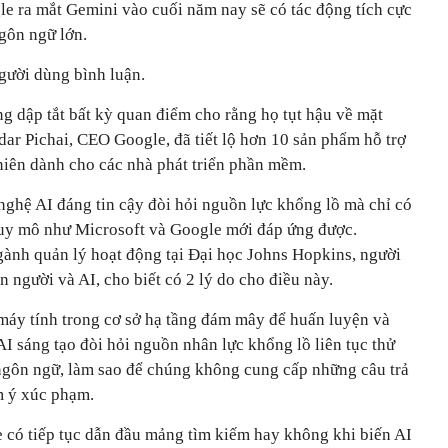
le ra mắt Gemini vào cuối năm nay sẽ có tác động tích cực
ngôn ngữ lớn.
gười dùng bình luận.
g dập tắt bất kỳ quan điểm cho rằng họ tụt hậu về mặt
ar Pichai, CEO Google, đã tiết lộ hơn 10 sản phẩm hỗ trợ
 niên dành cho các nhà phát triển phần mềm.
ghệ AI đáng tin cậy đòi hỏi nguồn lực khổng lồ mà chỉ có
uy mô như Microsoft và Google mới đáp ứng được.
gành quản lý hoạt động tại Đại học Johns Hopkins, người
n người và AI, cho biết có 2 lý do cho điều này.
máy tính trong cơ sở hạ tầng đám mây để huấn luyện và
AI sáng tạo đòi hỏi nguồn nhân lực khổng lồ liên tục thử
ngôn ngữ, làm sao để chúng không cung cấp những câu trả
m ý xúc phạm.
e có tiếp tục dẫn đầu mảng tìm kiếm hay không khi biến AI