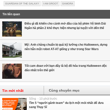
GUARDIAN OF THE GALAXY
I AM GROOT
GAMORA
Tin liên quan
Điều gì đã khiến cho cảnh mở đầu của bộ phim Vệ binh Dải
Ngân hà phần 2 khó thực hiện nhưng lại tuyệt vời đến thế
Mỹ: Anh chàng chuẩn bị quá kỹ lưỡng cho Halloween, dựng
nên hẳn một robot AT-AT giống y như trong Star Wars
Tôi cam đoan với bạn đây là bộ đồ hóa trang Halloween độc
đáo nhất trên thế giới
Cùng chuyên mục
Tin mới nhất
Sống - 10 phút trước
Tìm 5 “người gánh team” du lịch mệt mỏi nhất để đưa
sang Thụy Sĩ