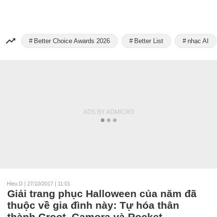
Better Choice Awards 2026
Better List
nhạc AI
Hieu.D
|
27/10/2017 | 11:01
Giải trang phục Halloween của năm đã
thuộc về gia đình này: Tự hóa thân
thành Groot, Gamora và Rocket