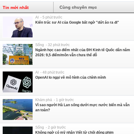
Cùng chuyên mục
Tin mới nhất
AI - 5 phút trước
Kiến trúc sư AI của Google bất ngờ "dứt áo ra đi"
Sống - 32 phút trước
Ngành học cao điểm nhất của ĐH Kinh tế Quốc dân năm
2026: 9,5 điểm/môn vẫn chưa thể đỗ
AI - 48 phút trước
OpenAI lo ngại về mô hình của chính mình
Khám phá - 1 giờ trước
Vì sao người Hà Lan sống dưới mực nước biển mà vẫn
an toàn?
Sống - 2 giờ trước
Không ngờ có mỹ nhân Việt từ chối đóng phim