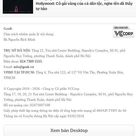
Hollywood: Cô gái vàng của cả dân tộc, nghe tên đã thấy
tự hào
GenK
Chịu trách nhiệm quản lý nội dung:
Bà Nguyễn Bích Minh
TRỤ SỞ HÀ NỘI:
Tầng 22, Tòa nhà Center Building, Hapulico Complex, Số 01, phố
Nguyễn Huy Tưởng, phường Thanh Xuân, thành phố Hà Nội
Điện thoại:
024 7309 5555
.
Email:
info@genk.vn
VPĐD TẠI TP.HCM:
Tầng 4, Tòa nhà 123, số 127 Võ Văn Tần, Phường Xuân Hòa,
TPHCM
© Copyright 2010 - 2026 - Công ty Cổ phần VCCorp
Tầng 17, 19, 20, 21 Toà nhà Center Building - Hapulico Complex, Số 01, phố Nguyễn Huy
Tưởng, phường Thanh Xuân, thành phố Hà Nội
Hỗ trợ quảng cáo:
02473007108
Giấy phép thiết lập trang thông tin điện tử tổng hợp trên mạng số 460/GP-TTĐT do Sở
Thông tin và Truyền thông Hà Nội cấp ngày 03/02/2016
Xem bản Desktop