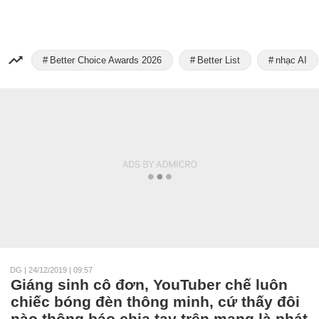
Better Choice Awards 2026
Better List
nhạc AI
DG
|
24/12/2019 | 09:57
Giáng sinh cô đơn, YouTuber chế luôn
chiếc bóng đèn thông minh, cứ thấy đôi
nào thông báo chia tay trên mạng là phát