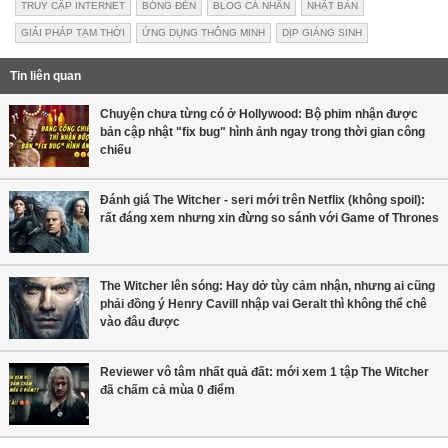
TRUY CẬP INTERNET
BÓNG ĐÈN
BLOG CÁ NHÂN
NHẬT BẢN
GIẢI PHÁP TẠM THỜI
ỨNG DỤNG THÔNG MINH
DỊP GIÁNG SINH
Tin liên quan
Chuyện chưa từng có ở Hollywood: Bộ phim nhận được
bản cập nhật "fix bug" hình ảnh ngay trong thời gian công
chiếu
Đánh giá The Witcher - seri mới trên Netflix (không spoil):
rất đáng xem nhưng xin đừng so sánh với Game of Thrones
The Witcher lên sóng: Hay dở tùy cảm nhận, nhưng ai cũng
phải đồng ý Henry Cavill nhập vai Geralt thì không thể chê
vào đâu được
Reviewer vô tâm nhất quả đất: mới xem 1 tập The Witcher
đã chấm cả mùa 0 điểm