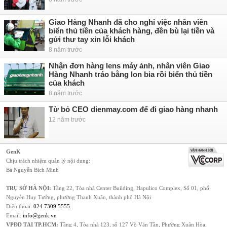
Giao Hàng Nhanh đã cho nghỉ việc nhân viên
biển thủ tiền của khách hàng, đền bù lại tiền và
gửi thư tay xin lỗi khách
8 năm trước
Nhận đơn hàng lens máy ảnh, nhân viên Giao
Hàng Nhanh tráo bằng lon bia rồi biển thủ tiền
của khách
8 năm trước
Từ bỏ CEO dienmay.com để đi giao hàng nhanh
12 năm trước
GenK
Chịu trách nhiệm quản lý nội dung:
Bà Nguyễn Bích Minh
TRỤ SỞ HÀ NỘI:
Tầng 22, Tòa nhà Center Building, Hapulico Complex, Số 01, phố
Nguyễn Huy Tưởng, phường Thanh Xuân, thành phố Hà Nội
Điện thoại:
024 7309 5555
.
Email:
info@genk.vn
VPĐD TẠI TP.HCM:
Tầng 4, Tòa nhà 123, số 127 Võ Văn Tần, Phường Xuân Hòa,