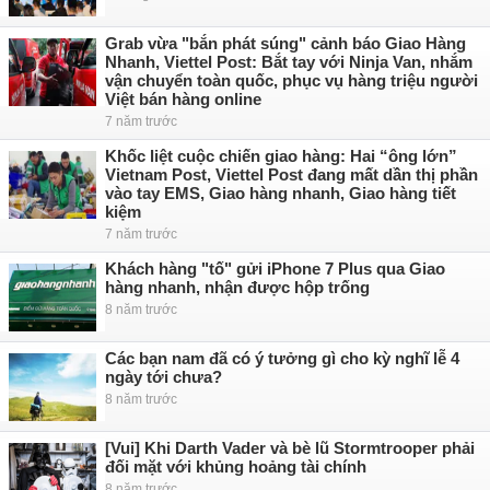
Grab vừa "bắn phát súng" cảnh báo Giao Hàng
Nhanh, Viettel Post: Bắt tay với Ninja Van, nhắm
vận chuyển toàn quốc, phục vụ hàng triệu người
Việt bán hàng online
7 năm trước
Khốc liệt cuộc chiến giao hàng: Hai “ông lớn”
Vietnam Post, Viettel Post đang mất dần thị phần
vào tay EMS, Giao hàng nhanh, Giao hàng tiết
kiệm
7 năm trước
Khách hàng "tố" gửi iPhone 7 Plus qua Giao
hàng nhanh, nhận được hộp trống
8 năm trước
Các bạn nam đã có ý tưởng gì cho kỳ nghĩ lễ 4
ngày tới chưa?
8 năm trước
[Vui] Khi Darth Vader và bè lũ Stormtrooper phải
đối mặt với khủng hoảng tài chính
8 năm trước