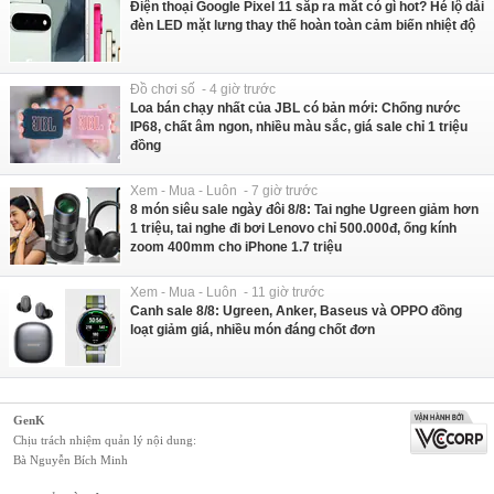
Điện thoại Google Pixel 11 sắp ra mắt có gì hot? Hé lộ dải
đèn LED mặt lưng thay thế hoàn toàn cảm biến nhiệt độ
Đồ chơi số - 4 giờ trước
Loa bán chạy nhất của JBL có bản mới: Chống nước
IP68, chất âm ngon, nhiều màu sắc, giá sale chỉ 1 triệu
đồng
Xem - Mua - Luôn - 7 giờ trước
8 món siêu sale ngày đôi 8/8: Tai nghe Ugreen giảm hơn
1 triệu, tai nghe đi bơi Lenovo chỉ 500.000đ, ống kính
zoom 400mm cho iPhone 1.7 triệu
Xem - Mua - Luôn - 11 giờ trước
Canh sale 8/8: Ugreen, Anker, Baseus và OPPO đồng
loạt giảm giá, nhiều món đáng chốt đơn
GenK
Chịu trách nhiệm quản lý nội dung:
Bà Nguyễn Bích Minh