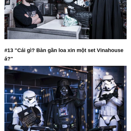
#13 "Cái gì? Bàn gần loa xin một set Vinahouse
á?"