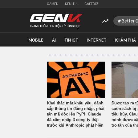
GAMEK
KENH14
CAFEBIZ
Better 
MOBILE
AI
TIN ICT
INTERNET
KHÁM PHÁ
Khai thác mật khẩu yếu, đánh
Được tạo ra t
cắp thông tin đăng nhập, phát
cuốn sách bị 
tán mã độc lên PyPI: Claude
tiêu hủy, Cla
đã xâm nhập 3 công ty thật
mình được xâ
trước khi Anthropic phát hiện
tro tàn của th