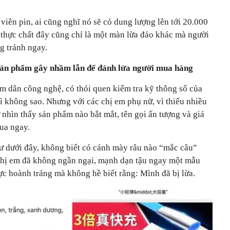
viên pin, ai cũng nghĩ nó sẽ có dung lượng lên tới 20.000
 thực chất đây cũng chỉ là một màn lừa đảo khác mà người
g tránh ngay.
 sản phẩm gây nhầm lẫn để đánh lừa người mua hàng
m dân công nghệ, có thói quen kiểm tra kỹ thông số của
ì không sao. Nhưng với các chị em phụ nữ, vì thiếu nhiều
ứ nhìn thấy sản phẩm nào bắt mắt, tên gọi ấn tượng và giá
mua ngay.
hư dưới đây, không biết có cánh mày râu nào “mắc câu”
chị em đã không ngần ngại, mạnh dạn tậu ngay một mẫu
c hoành tráng mà không hề biết rằng: Mình đã bị lừa.