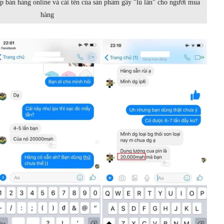
p bán hàng online và cái tên của sản phẩm gây "lú lẫn" cho người mua
hàng