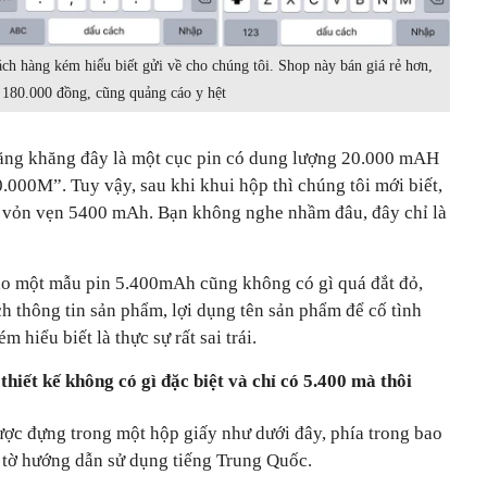
h hàng kém hiểu biết gửi về cho chúng tôi. Shop này bán giá rẻ hơn,
 180.000 đồng, cũng quảng cáo y hệt
hăng khăng đây là một cục pin có dung lượng 20.000 mAH
0.000M”. Tuy vậy, sau khi khui hộp thì chúng tôi mới biết,
g vỏn vẹn 5400 mAh. Bạn không nghe nhầm đâu, đây chỉ là
ho một mẫu pin 5.400mAh cũng không có gì quá đắt đỏ,
h thông tin sản phẩm, lợi dụng tên sản phẩm để cố tình
hiểu biết là thực sự rất sai trái.
hiết kế không có gì đặc biệt và chỉ có 5.400 mà thôi
ược đựng trong một hộp giấy như dưới đây, phía trong bao
 tờ hướng dẫn sử dụng tiếng Trung Quốc.