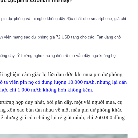
ược cục pin 5.400mAh thế này?
pin dự phòng và tai nghe không dây độc nhất cho smartphone, giá chỉ
ân viên mang sạc dự phòng giá 72 USD tặng cho các iFan đang chờ
hông dây: Ý tưởng nghe chừng điên rồ mà vẫn đầy người ủng hộ
rải nghiệm cảm giác bị lừa đau đớn khi mua pin dự phòng
ô tả viên pin nọ có dung lượng 10.000 mAh, nhưng lại dán
 thực chỉ 1.000 mAh không hơn không kém.
trường hợp duy nhất, bởi gần đây, một vài người mua, cụ
đang xôn xao bàn tán nhau về một mẫu pin dự phòng khác
hế nhưng giá của chúng lại rẻ giật mình, chỉ 260.000 đồng