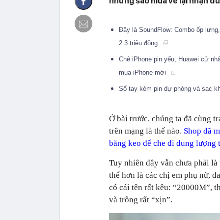
nhưng sao mua về lại nhận đ
Đây là SoundFlow: Combo ốp lưng, 
2.3 triệu đồng
Chê iPhone pin yếu, Huawei cử nh
mua iPhone mới
Sổ tay kèm pin dự phòng và sạc k
Ở bài trước, chúng ta đã cùng t
trên mạng là thế nào.
Shop đã m
băng keo để che đi dung lượng
Tuy nhiên đây vẫn chưa phải là 
thể hơn là các chị em phụ nữ, 
có cái tên rất kêu: “20000M”, t
và trông rất “xịn”.