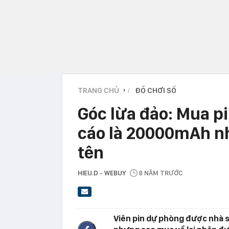
TRANG CHỦ
ĐỒ CHƠI SỐ
›
Góc lừa đảo: Mua 
cáo là 20000mAh nh
tên
HIEU.D - WEBUY
8 NĂM TRƯỚC
Viên pin dự phòng được nhà s