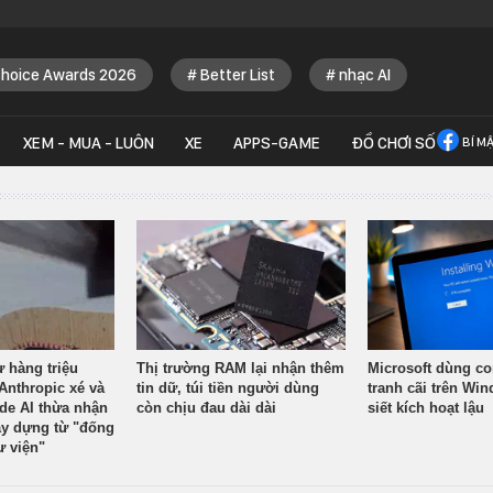
Choice Awards 2026
Better List
nhạc AI
XEM - MUA - LUÔN
XE
APPS-GAME
ĐỒ CHƠI SỐ
BÍ M
ừ hàng triệu
Thị trường RAM lại nhận thêm
Microsoft dùng co
Anthropic xé và
tin dữ, túi tiền người dùng
tranh cãi trên Wi
ude AI thừa nhận
còn chịu đau dài dài
siết kích hoạt lậu
y dựng từ "đống
ư viện"