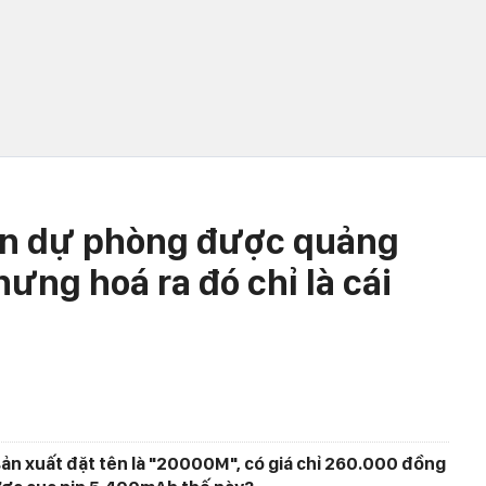
pin dự phòng được quảng
ưng hoá ra đó chỉ là cái
ản xuất đặt tên là "20000M", có giá chỉ 260.000 đồng