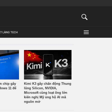
ẬT LÀNG TECH
n chip gây
Kimi K3 gây chấn động Thung
ndows 11 để
lũng Silicon, NVIDIA,
Microsoft cùng loạt ông lớn
kiến nghị Mỹ ủng hộ AI mã
nguồn mở