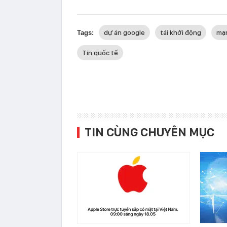
dự án google
tái khởi động
mạn
Tags:
Tin quốc tế
TIN CÙNG CHUYÊN MỤC