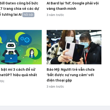
Bill Gates công bố bức
AI Bard lại ‘hớ’, Google phải vội
 7 trang chia sẻ các dự
vàng thanh minh
 tương lai AI
Nổi bật
3 năm trước
I bật mí 3 cách để sử
Báo Mỹ: Người trẻ vẫn chưa
hatGPT hiệu quả nhất
‘bắt được sự rung cảm’ với
điện thoại gập
ước
3 năm trước