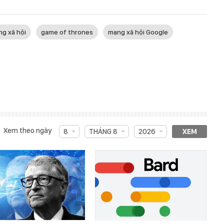
g xã hội
game of thrones
mạng xã hội Google
Xem theo ngày
8
THÁNG 8
2026
XEM