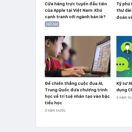
Cửa hàng trực tuyến đầu tiên
Tỷ phú 
của Apple tại Việt Nam: Khó
thư dài
cạnh tranh với ngành bán lẻ?
đoán về
Nổi bật
Để chiến thắng cuộc đua AI,
Kỹ sư A
Trung Quốc đưa chương trình
dụng C
học về trí tuệ nhân tạo vào bậc
3 năm tr
tiểu học
3 năm trước