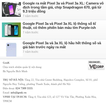
Google ra mắt Pixel 3a và Pixel 3a XL: Camera vô
địch trong tầm giá, chip Snapdragon 670, giá từ
9.3 triệu đồng
7 năm trước
Google Pixel 3a và Pixel 3a XL lộ thông số kĩ
thuật, có thêm phiên bản màu tím Purple-ish
7 năm trước
Google Pixel 3a và 3a XL lộ hầu hết thông số và
giá bán trước ngày ra mắt
7 năm trước
GenK
Chịu trách nhiệm quản lý nội dung:
Bà Nguyễn Bích Minh
TRỤ SỞ HÀ NỘI:
Tầng 22, Tòa nhà Center Building, Hapulico Complex, Số 01, phố
Nguyễn Huy Tưởng, phường Thanh Xuân, thành phố Hà Nội
Điện thoại:
024 7309 5555
.
Email:
info@genk.vn
VPĐD TẠI TP.HCM:
Tầng 4, Tòa nhà 123, số 127 Võ Văn Tần, Phường Xuân Hòa,
TPHCM