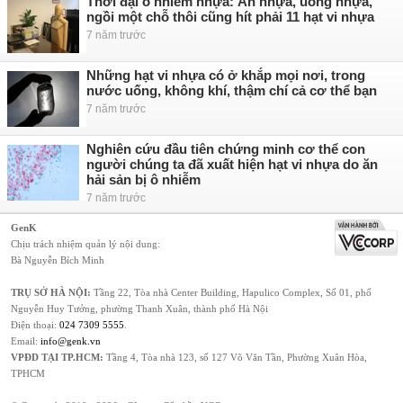
Thời đại ô nhiễm nhựa: Ăn nhựa, uống nhựa,
ngồi một chỗ thôi cũng hít phải 11 hạt vi nhựa
7 năm trước
Những hạt vi nhựa có ở khắp mọi nơi, trong
nước uống, không khí, thậm chí cả cơ thể bạn
7 năm trước
Nghiên cứu đầu tiên chứng minh cơ thể con
người chúng ta đã xuất hiện hạt vi nhựa do ăn
hải sản bị ô nhiễm
7 năm trước
GenK
Chịu trách nhiệm quản lý nội dung:
Bà Nguyễn Bích Minh
TRỤ SỞ HÀ NỘI:
Tầng 22, Tòa nhà Center Building, Hapulico Complex, Số 01, phố
Nguyễn Huy Tưởng, phường Thanh Xuân, thành phố Hà Nội
Điện thoại:
024 7309 5555
.
Email:
info@genk.vn
VPĐD TẠI TP.HCM:
Tầng 4, Tòa nhà 123, số 127 Võ Văn Tần, Phường Xuân Hòa,
TPHCM