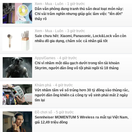
Xem - Mua - Luôn - 1 giờ trước
Dân văn phòng đang tranh thủ săn deal loạt món này:
Chỉ vài trăm nghìn nhưng giúp góc làm việc "lên đời"
thấy rõ
Xem - Mua - Luôn - 3 giờ trước
Sale chưa hết: Xiaomi, Panasonic, Lock&Lock vẫn còn
nhiều đồ gia dụng, chăm sóc cá nhân giá tốt
Apps/Games - 4 giờ trước
Chỉ vì nhầm một dấu gạch dưới trong tên tài khoản
Skyrim, người đàn ông vô tội phải ngồi tù 18 tháng
Khám phá - 4 giờ trước
Vứt nhầm tấm vé số trúng hơn 30 tỷ đồng vào thùng rác,
người đàn ông khiến cả công ty vệ sinh phải mất 2 ngày
tìm lại
Đồ chơi số - 5 giờ trước
Sennheiser MOMENTUM 5 Wireless ra mắt tại Việt Nam,
giá 12,49 triệu đồng