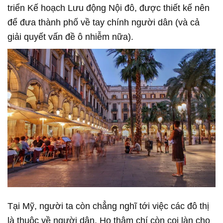
triển Kế hoạch Lưu động Nội đô, được thiết kế nên
để đưa thành phố về tay chính người dân (và cả
giải quyết vấn đề ô nhiễm nữa).
Tại Mỹ, người ta còn chẳng nghĩ tới việc các đô thị
là thuộc về người dân. Họ thậm chí còn coi làn cho