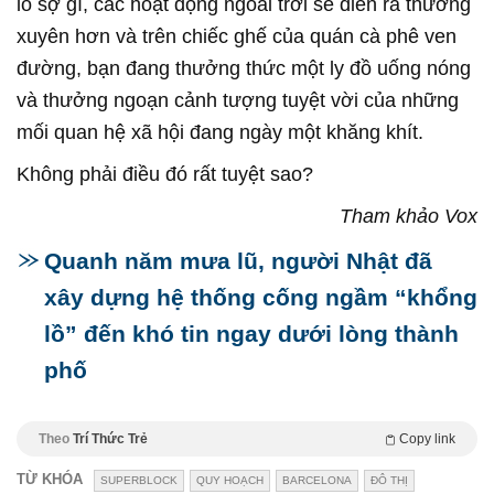
lo sợ gì, các hoạt động ngoài trời sẽ diễn ra thường
xuyên hơn và trên chiếc ghế của quán cà phê ven
đường, bạn đang thưởng thức một ly đồ uống nóng
và thưởng ngoạn cảnh tượng tuyệt vời của những
mối quan hệ xã hội đang ngày một khăng khít.
Không phải điều đó rất tuyệt sao?
Tham khảo Vox
Quanh năm mưa lũ, người Nhật đã
xây dựng hệ thống cống ngầm “khổng
lồ” đến khó tin ngay dưới lòng thành
phố
Theo
Trí Thức Trẻ
Copy link
TỪ KHÓA
SUPERBLOCK
QUY HOẠCH
BARCELONA
ĐÔ THỊ