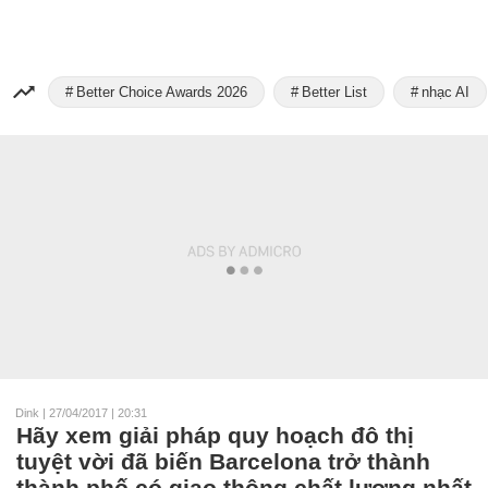
Better Choice Awards 2026
Better List
nhạc AI
Dink
|
27/04/2017 | 20:31
Hãy xem giải pháp quy hoạch đô thị
tuyệt vời đã biến Barcelona trở thành
thành phố có giao thông chất lượng nhất