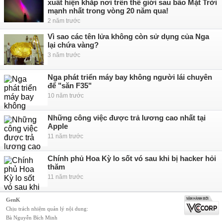
xuất hiện khắp nơi trên thế giới sau bão Mặt Trời
mạnh nhất trong vòng 20 năm qua!
2 năm trước
Vì sao các tên lửa không còn sử dụng của Nga
lại chứa vàng?
3 năm trước
Nga phát triển máy bay không người lái chuyên
để "săn F35"
10 năm trước
Những công việc được trả lương cao nhất tại
Apple
11 năm trước
Chính phủ Hoa Kỳ lo sốt vó sau khi bị hacker hỏi
thăm
11 năm trước
GenK
Chịu trách nhiệm quản lý nội dung:
Bà Nguyễn Bích Minh