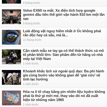
4 tháng trước
Volvo EX60 ra mắt: Xe điện tích hợp google
gemini đầu tiên thế giới vận hành 810 km một lần
sạc
6 tháng trước
Loài động vật nguy hiểm nhất ở Úc không phải
rắn độc hay cá sấu, mà là...
11 tháng trước
Cận cảnh mẫu xe tay ga có thể thách thức cả mô
tô phân khối lớn: Sản phẩm đến từ hãng có nhà
máy tại Việt Nam
1 năm trước
Khoảnh khắc lịch sử ngoài quỹ đạo: Ba phi hành
gia cùng bước vào không gian để ‘giải cứu’ vệ
tinh lạc hướng
1 năm trước
Hóa ra ô tô chạy bằng pin nhiên liệu hydro không
phải là thứ gì mới mẻ, thay vào đó nó đã xuất
hiện từ những năm 1960
1 năm trước