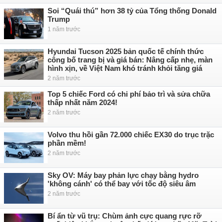
Soi “Quái thú” hơn 38 tỷ của Tổng thống Donald
Trump
1 năm trước
Hyundai Tucson 2025 bản quốc tế chính thức
công bố trang bị và giá bán: Nâng cấp nhẹ, màn
hình xịn, về Việt Nam khó tránh khỏi tăng giá
2 năm trước
Top 5 chiếc Ford có chi phí bảo trì và sửa chữa
thấp nhất năm 2024!
2 năm trước
Volvo thu hồi gần 72.000 chiếc EX30 do trục trặc
phần mềm!
2 năm trước
Sky OV: Máy bay phản lực chạy bằng hydro
'không cánh' có thể bay với tốc độ siêu âm
2 năm trước
Bí ẩn từ vũ trụ: Chùm ảnh cực quang rực rỡ