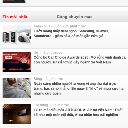
Cùng chuyên mục
Tin mới nhất
Xem - Mua - Luôn - 25 phút trước
Lướt mạng thấy deal ngon: Samsung, Huawei,
Soundcore... giảm sâu, có món gần nửa giá
Xe - 41 phút trước
Công bố Car Choice Awards 2026: Mở rộng vinh danh cả
con người, sự kiện thúc đẩy ngành xe Việt Nam
Sống - 3 giờ trước
Ngày càng nhiều người tử vong vì ung thư đại trực
tràng, bác sĩ nói thẳng: Bỏ ngay 3 "kho" vi nhựa cực hại
nhưng cực quen
Gia dụng - 3 giờ trước
LG ra mắt điều hòa ARTCOOL AI Air tại Việt Nam: Thiết
kế như một món nội thất, AI cá nhân hóa trải nghiệm