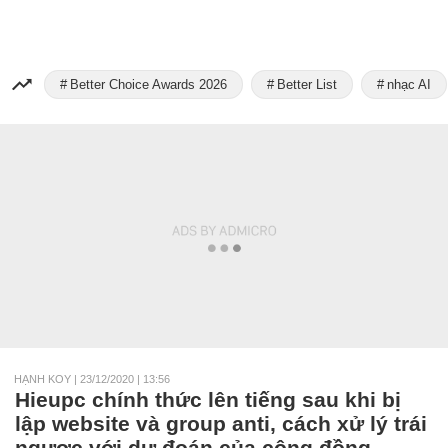
Better Choice Awards 2026
Better List
nhạc AI
HẠNH KOY
|
23/12/2020 | 13:56
Hieupc chính thức lên tiếng sau khi bị
lập website và group anti, cách xử lý trái
ngược với dự đoán của cộng đồng