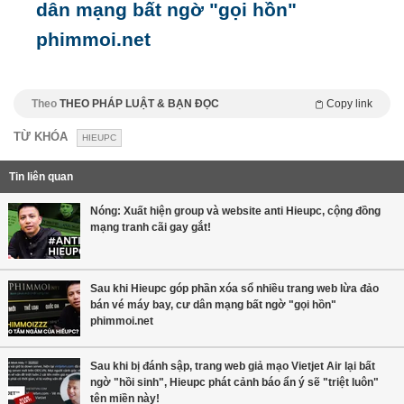
dân mạng bất ngờ "gọi hồn"
phimmoi.net
Theo
THEO PHÁP LUẬT & BẠN ĐỌC
Copy link
TỪ KHÓA
HIEUPC
Tin liên quan
Nóng: Xuất hiện group và website anti Hieupc, cộng đồng
mạng tranh cãi gay gắt!
Sau khi Hieupc góp phần xóa sổ nhiều trang web lừa đảo
bán vé máy bay, cư dân mạng bất ngờ "gọi hồn"
phimmoi.net
Sau khi bị đánh sập, trang web giả mạo Vietjet Air lại bất
ngờ "hồi sinh", Hieupc phát cảnh báo ẩn ý sẽ "triệt luôn"
tên miền này!