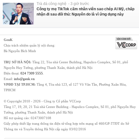
Trà đá công nghệ - 3 giờ trước
Công ty mẹ TikTok cấm nhân viên sao chép AI Mỹ, chấp
nhận đi sau đối thủ: Nguyên do là vì ứng dụng này
GenK
Chịu trách nhiệm quản lý nội dung:
Bà Nguyễn Bích Minh
TRỤ SỞ HÀ NỘI:
Tầng 22, Tòa nhà Center Building, Hapulico Complex, Số 01, phố
Nguyễn Huy Tưởng, phường Thanh Xuân, thành phố Hà Nội
Điện thoại:
024 7309 5555
.
Email:
info@genk.vn
VPĐD TẠI TP.HCM:
Tầng 4, Tòa nhà 123, số 127 Võ Văn Tần, Phường Xuân Hòa,
TPHCM
© Copyright 2010 - 2026 - Công ty Cổ phần VCCorp
Tầng 17, 19, 20, 21 Toà nhà Center Building - Hapulico Complex, Số 01, phố Nguyễn Huy
Tưởng, phường Thanh Xuân, thành phố Hà Nội
Hỗ trợ quảng cáo:
02473007108
Giấy phép thiết lập trang thông tin điện tử tổng hợp trên mạng số 460/GP-TTĐT do Sở
Thông tin và Truyền thông Hà Nội cấp ngày 03/02/2016