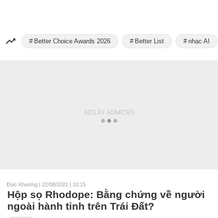
Better Choice Awards 2026
Better List
nhạc AI
Đức Khương
|
22/08/2021 | 10:15
Hộp sọ Rhodope: Bằng chứng về người
ngoài hành tinh trên Trái Đất?