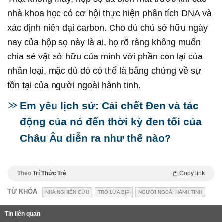
nhà khoa học có cơ hội thực hiện phân tích DNA và
xác định niên đại carbon. Cho dù chủ sở hữu ngày
nay của hộp sọ này là ai, họ rõ ràng không muốn
chia sẻ vật sở hữu của mình với phần còn lại của
nhân loại, mặc dù đó có thể là bằng chứng về sự
tồn tại của người ngoài hành tinh.
Em yêu lịch sử: Cái chết Đen và tác
động của nó đến thời kỳ đen tối của
Châu Âu diễn ra như thế nào?
Theo
Trí Thức Trẻ
Copy link
TỪ KHÓA
NHÀ NGHIÊN CỨU
TRÒ LỪA BỊP
NGƯỜI NGOÀI HÀNH TINH
Tin liên quan