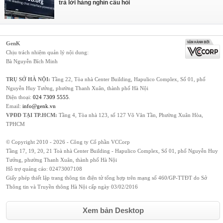
trả lời hàng nghìn câu hỏi
GenK
Chịu trách nhiệm quản lý nội dung:
Bà Nguyễn Bích Minh
TRỤ SỞ HÀ NỘI:
Tầng 22, Tòa nhà Center Building, Hapulico Complex, Số 01, phố
Nguyễn Huy Tưởng, phường Thanh Xuân, thành phố Hà Nội
Điện thoại:
024 7309 5555
.
Email:
info@genk.vn
VPĐD TẠI TP.HCM:
Tầng 4, Tòa nhà 123, số 127 Võ Văn Tần, Phường Xuân Hòa,
TPHCM
© Copyright 2010 - 2026 - Công ty Cổ phần VCCorp
Tầng 17, 19, 20, 21 Toà nhà Center Building - Hapulico Complex, Số 01, phố Nguyễn Huy
Tưởng, phường Thanh Xuân, thành phố Hà Nội
Hỗ trợ quảng cáo:
02473007108
Giấy phép thiết lập trang thông tin điện tử tổng hợp trên mạng số 460/GP-TTĐT do Sở
Thông tin và Truyền thông Hà Nội cấp ngày 03/02/2016
Xem bản Desktop