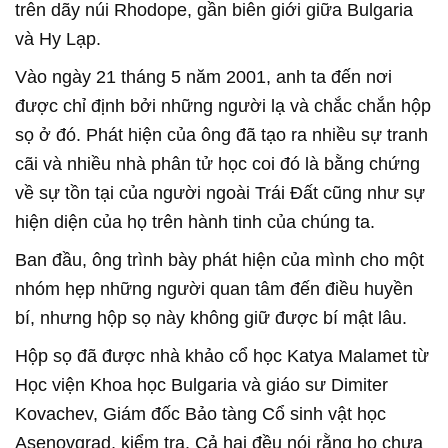
trên dãy núi Rhodope, gần biên giới giữa Bulgaria
và Hy Lạp.
Vào ngày 21 tháng 5 năm 2001, anh ta đến nơi
được chỉ định bởi những người lạ và chắc chắn hộp
sọ ở đó. Phát hiện của ông đã tạo ra nhiều sự tranh
cãi và nhiều nhà phân tử học coi đó là bằng chứng
về sự tồn tại của người ngoài Trái Đất cũng như sự
hiện diện của họ trên hành tinh của chúng ta.
Ban đầu, ông trình bày phát hiện của mình cho một
nhóm hẹp những người quan tâm đến điều huyền
bí, nhưng hộp sọ này không giữ được bí mật lâu.
Hộp sọ đã được nhà khảo cổ học Katya Malamet từ
Học viện Khoa học Bulgaria và giáo sư Dimiter
Kovachev, Giám đốc Bảo tàng Cổ sinh vật học
Asenovgrad, kiểm tra. Cả hai đều nói rằng họ chưa