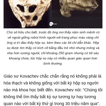
Chủ sở hữu cho biết, trước đó ông mơ thấy năm sinh mệnh có
vẻ ngoài giống robot hình người với trang phục màu vàng chỉ
ông vị trí đào thấy hộp sọ, kèm theo các lời chỉ dẫn khác. Hộp
sọ được tìm thấy có kích cỡ bằng đầu trẻ nhỏ nhưng mỏng và
nhẹ hơn xương người, chỉ khoảng 250 gram nhưng có tới sáu
khoang chứa, tức hộp sọ này có nhiều quan giác quan hơn
bình thường.
Giáo sư Kovachev chắc chắn rằng nó không phải là
hóa thạch và không giống với bất kỳ hộp sọ người
nào mà khoa học biết đến. Kovachev nói: "Chúng tôi
không thể tìm thấy bất kỳ sự tương tự hay tương
quan nào với bất kỳ thứ gì trong 30 triệu năm qua".