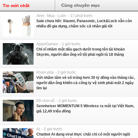
Cùng chuyên mục
Tin mới nhất
Xem - Mua - Luôn - 17 phút trước
Sale chưa hết: Xiaomi, Panasonic, Lock&Lock vẫn còn
nhiều đồ gia dụng, chăm sóc cá nhân giá tốt
Apps/Games - 1 giờ trước
Chỉ vì nhầm một dấu gạch dưới trong tên tài khoản
Skyrim, người đàn ông vô tội phải ngồi tù 18 tháng
Khám phá - 2 giờ trước
Vứt nhầm tấm vé số trúng hơn 30 tỷ đồng vào thùng rác,
người đàn ông khiến cả công ty vệ sinh phải mất 2 ngày
tìm lại
Đồ chơi số - 2 giờ trước
Sennheiser MOMENTUM 5 Wireless ra mắt tại Việt Nam,
giá 12,49 triệu đồng
AI - 2 giờ trước
Chatbot AI đang viral thực chất chỉ có một người ngồi