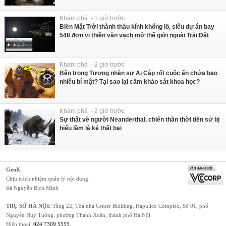
Khám phá - 1 giờ trước
Biến Mặt Trời thành thấu kính khổng lồ, siêu dự án bay
548 đơn vị thiên văn vạch mở thế giới ngoài Trái Đất
Khám phá - 2 giờ trước
Bên trong Tượng nhân sư Ai Cập rốt cuộc ẩn chứa bao
nhiêu bí mật? Tại sao lại cấm khảo sát khoa học?
Khám phá - 2 giờ trước
Sự thật về người Neanderthal, chiến thần thời tiền sử bị
hiểu lầm là kẻ thất bại
GenK
Chịu trách nhiệm quản lý nội dung:
Bà Nguyễn Bích Minh
TRỤ SỞ HÀ NỘI:
Tầng 22, Tòa nhà Center Building, Hapulico Complex, Số 01, phố
Nguyễn Huy Tưởng, phường Thanh Xuân, thành phố Hà Nội
Điện thoại:
024 7309 5555
.