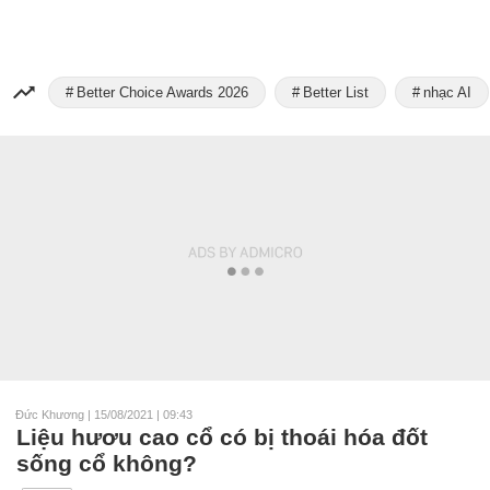
Better Choice Awards 2026
Better List
nhạc AI
Đức Khương
|
15/08/2021 | 09:43
Liệu hươu cao cổ có bị thoái hóa đốt
sống cổ không?