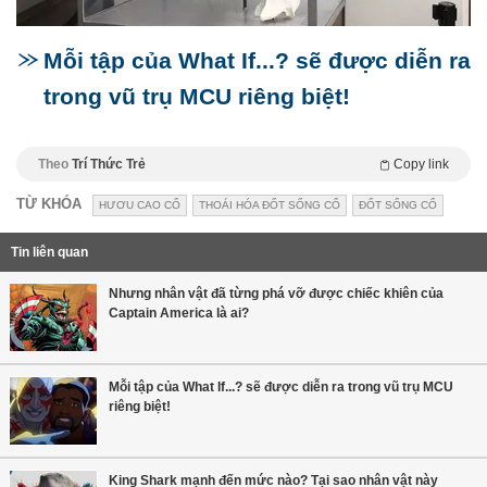
Mỗi tập của What If...? sẽ được diễn ra
trong vũ trụ MCU riêng biệt!
Theo
Trí Thức Trẻ
Copy link
TỪ KHÓA
HƯƠU CAO CỔ
THOÁI HÓA ĐỐT SỐNG CỔ
ĐỐT SỐNG CỔ
Tin liên quan
Nhưng nhân vật đã từng phá vỡ được chiếc khiên của
Captain America là ai?
Mỗi tập của What If...? sẽ được diễn ra trong vũ trụ MCU
riêng biệt!
King Shark mạnh đến mức nào? Tại sao nhân vật này