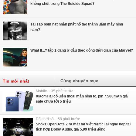
không chết trong The Suicide Squad?
Tại sao bom hạt nhân phát nổ tạo thành đám mây hình
nấm?
What If...? tập 1 đang ở đâu theo dòng thời gian của Marvel?
Cùng chuyên mục
Tin mới nhất
Mobile - 35 phút trước
Xiaomi lại có điện thoại màn hình to, pin 7.500mAh giá
sale chưa tới 5 triệu
Đồ chơi số - 58 phút trước
Shokz OpenDots 2 ra mắt tại Việt Nam: Tai nghe kẹp tai
tích hợp Dolby Audio, giá 5,99 triệu đồng