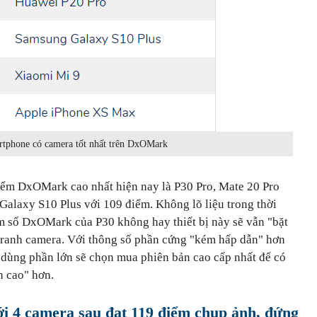
rtphone có camera tốt nhất trên DxOMark
điểm DxOMark cao nhất hiện nay là P30 Pro, Mate 20 Pro
à Galaxy S10 Plus với 109 điểm. Không lõ liệu trong thời
m số DxOMark của P30 không hay thiết bị này sẽ vẫn "bặt
h tranh camera. Với thông số phần cứng "kém hấp dẫn" hơn
 dùng phần lớn sẽ chọn mua phiên bản cao cấp nhất để có
h cao" hơn.
i 4 camera sau đạt 119 điểm chụp ảnh, đứng