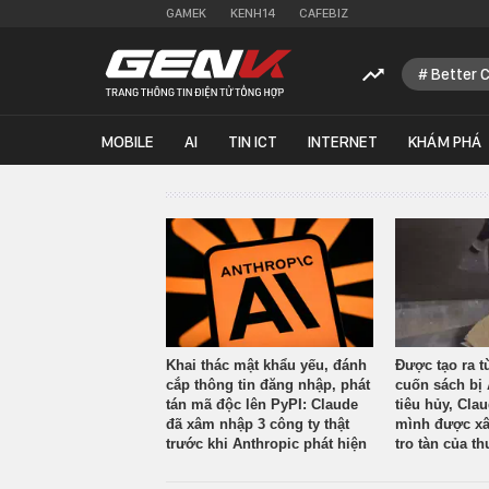
GAMEK
KENH14
CAFEBIZ
Better 
MOBILE
AI
TIN ICT
INTERNET
KHÁM PHÁ
Khai thác mật khẩu yếu, đánh
Được tạo ra t
cắp thông tin đăng nhập, phát
cuốn sách bị 
tán mã độc lên PyPI: Claude
tiêu hủy, Cla
đã xâm nhập 3 công ty thật
mình được xâ
trước khi Anthropic phát hiện
tro tàn của th