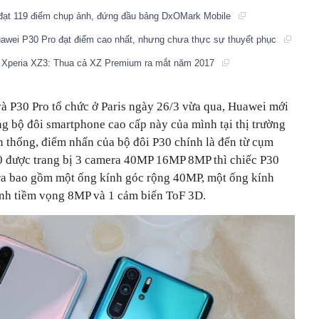
đạt 119 điểm chụp ảnh, đứng đầu bảng DxOMark Mobile
wei P30 Pro đạt điểm cao nhất, nhưng chưa thực sự thuyết phục
Xperia XZ3: Thua cả XZ Premium ra mắt năm 2017
và P30 Pro tổ chức ở Paris ngày 26/3 vừa qua, Huawei mới
ng bộ đôi smartphone cao cấp này của mình tại thị trường
n thống, điểm nhấn của bộ đôi P30 chính là đến từ cụm
30 được trang bị 3 camera 40MP 16MP 8MP thì chiếc P30
mera bao gồm một ống kính góc rộng 40MP, một ống kính
ính tiềm vọng 8MP và 1 cảm biến ToF 3D.