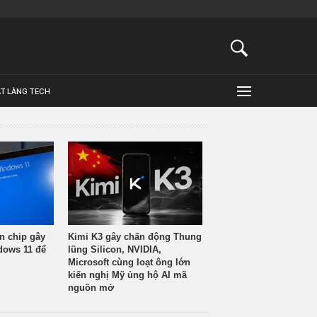
ẬT LÀNG TECH
n chip gây
Kimi K3 gây chấn động Thung
ndows 11 để
lũng Silicon, NVIDIA,
Microsoft cùng loạt ông lớn
kiến nghị Mỹ ủng hộ AI mã
nguồn mở