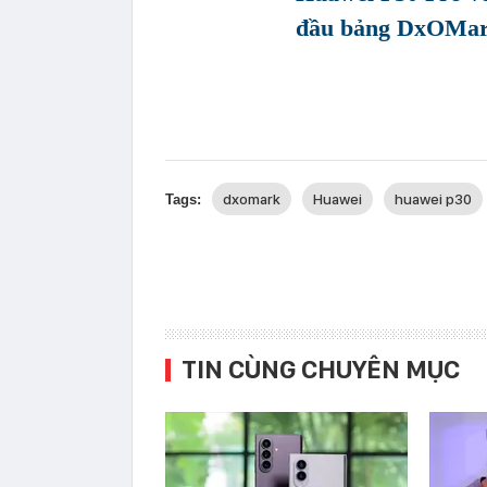
đầu bảng DxOMar
dxomark
Huawei
huawei p30
Tags:
TIN CÙNG CHUYÊN MỤC