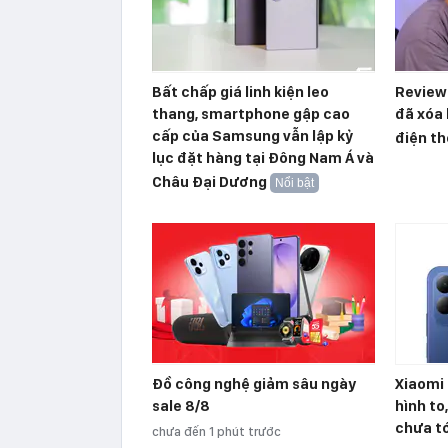
Bất chấp giá linh kiện leo
Reviewe
thang, smartphone gập cao
đã xóa 
cấp của Samsung vẫn lập kỷ
điện th
lục đặt hàng tại Đông Nam Á và
Châu Đại Dương
Nổi bật
Đồ công nghệ giảm sâu ngày
Xiaomi 
sale 8/8
hình to
chưa tớ
chưa đến 1 phút trước