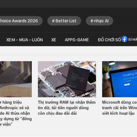
Choice Awards 2026
Better List
nhạc AI
XEM - MUA - LUÔN
XE
APPS-GAME
ĐỒ CHƠI SỐ
BÍ M
ừ hàng triệu
Thị trường RAM lại nhận thêm
Microsoft dùng co
Anthropic xé và
tin dữ, túi tiền người dùng
tranh cãi trên Wi
ude AI thừa nhận
còn chịu đau dài dài
siết kích hoạt lậu
y dựng từ "đống
ư viện"