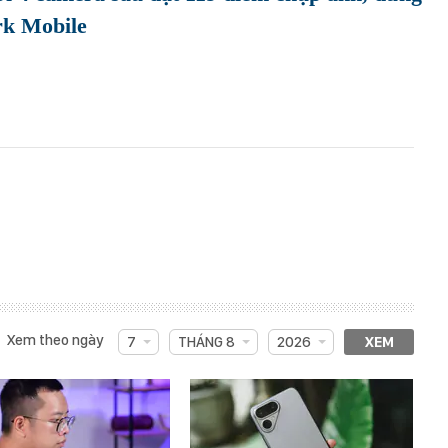
k Mobile
Xem theo ngày
7
THÁNG 8
2026
XEM