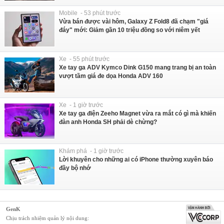
Mobile - 53 phút trước
Vừa bán được vài hôm, Galaxy Z Fold8 đã chạm "giá
đáy" mới: Giảm gần 10 triệu đồng so với niêm yết
Xe - 55 phút trước
Xe tay ga ADV Kymco Dink G150 mang trang bị an toàn
vượt tầm giá đe dọa Honda ADV 160
Xe - 1 giờ trước
Xe tay ga điện Zeeho Magnet vừa ra mắt có gì mà khiến
đàn anh Honda SH phải dè chừng?
Khám phá - 1 giờ trước
Lời khuyên cho những ai có iPhone thường xuyên báo
đầy bộ nhớ
GenK
Chịu trách nhiệm quản lý nội dung: