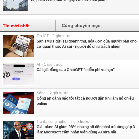
bộ phim chân thật và gay cấn hơn bội phần
Cùng chuyên mục
Tin mới nhất
Tin ICT - 1 giờ trước
Sàn TMĐT gửi sai doanh thu, hóa đơn của người bán cho
cơ quan thuế: Ai sai - người đó chịu trách nhiệm
AI - 1 giờ trước
Cái giá đằng sau ChatGPT "miễn phí vô hạn"
Sống - 2 giờ trước
Công an cảnh báo tới tất cả người dân khi làm hộ chiếu
online
Trà đá công nghệ - 2 giờ trước
Giá token AI giảm 98% nhưng số tiền phải trả tăng gấp 3
lần: Microsoft cấm nhân viên dùng AI bừa bãi