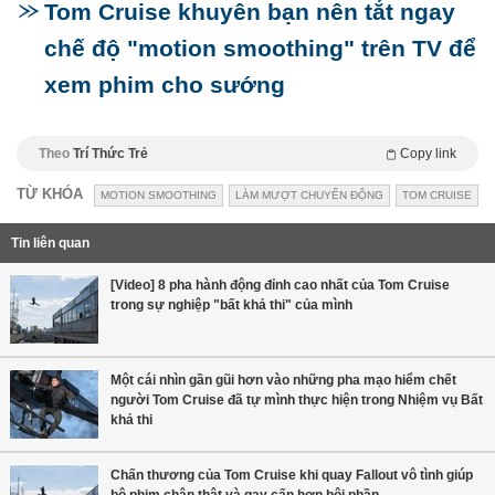
Tom Cruise khuyên bạn nên tắt ngay
chế độ "motion smoothing" trên TV để
xem phim cho sướng
Theo
Trí Thức Trẻ
Copy link
TỪ KHÓA
MOTION SMOOTHING
LÀM MƯỢT CHUYỂN ĐỘNG
TOM CRUISE
Tin liên quan
[Video] 8 pha hành động đỉnh cao nhất của Tom Cruise
trong sự nghiệp "bất khả thi" của mình
Một cái nhìn gần gũi hơn vào những pha mạo hiểm chết
người Tom Cruise đã tự mình thực hiện trong Nhiệm vụ Bất
khả thi
Chấn thương của Tom Cruise khi quay Fallout vô tình giúp