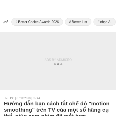
Better Choice Awards 2026
Better List
nhạc AI
Hieu.DC
|
07/12/2018 | 05:44
Hướng dẫn bạn cách tắt chế độ "motion
smoothing" trên TV của một số hãng cụ
thể, giúp xem phim đã mắt hơn