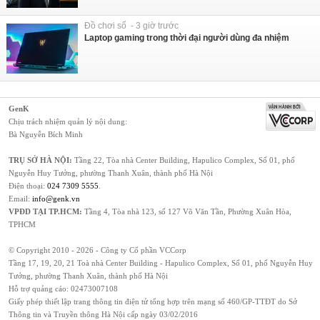
Đồ chơi số - 3 giờ trước
Laptop gaming trong thời đại người dùng đa nhiệm
GenK
Chịu trách nhiệm quản lý nội dung:
Bà Nguyễn Bích Minh
TRỤ SỞ HÀ NỘI:
Tầng 22, Tòa nhà Center Building, Hapulico Complex, Số 01, phố
Nguyễn Huy Tưởng, phường Thanh Xuân, thành phố Hà Nội
Điện thoại:
024 7309 5555
.
Email:
info@genk.vn
VPĐD TẠI TP.HCM:
Tầng 4, Tòa nhà 123, số 127 Võ Văn Tần, Phường Xuân Hòa,
TPHCM
© Copyright 2010 - 2026 - Công ty Cổ phần VCCorp
Tầng 17, 19, 20, 21 Toà nhà Center Building - Hapulico Complex, Số 01, phố Nguyễn Huy
Tưởng, phường Thanh Xuân, thành phố Hà Nội
Hỗ trợ quảng cáo:
02473007108
Giấy phép thiết lập trang thông tin điện tử tổng hợp trên mạng số 460/GP-TTĐT do Sở
Thông tin và Truyền thông Hà Nội cấp ngày 03/02/2016