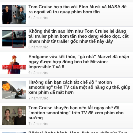
Tom Cruise hợp tác với Elon Musk và NASA để
ra ngoài vũ trụ quay phim bom tấn
6 năm trước
Không thể tin sao lớn như Tom Cruise lại đăng
tải trailer phim bom tấn theo dạng video dọc, cắt
nham nhở từ trailer gốc như thế này đây
6 năm trước
Endgame vừa kết thúc, “gà nhà” Marvel đã nhận
ngay được hợp đồng béo bở Mission:
Impossible 7 và 8
6 năm trước
Hướng dẫn bạn cách tắt chế độ "motion
smoothing" trên TV của một số hãng cụ thể, giúp
xem phim đã mắt hơn
7 năm trước
Tom Cruise khuyên bạn nên tắt ngay chế độ
"motion smoothing" trên TV để xem phim cho
sướng
7 năm trước