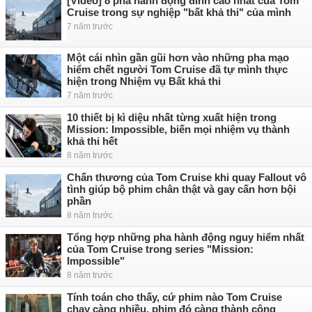
[Video] 8 pha hành động đỉnh cao nhất của Tom
Cruise trong sự nghiệp "bất khả thi" của mình
7 năm trước
Một cái nhìn gần gũi hơn vào những pha mạo
hiểm chết người Tom Cruise đã tự mình thực
hiện trong Nhiệm vụ Bất khả thi
7 năm trước
10 thiết bị kì diệu nhất từng xuất hiện trong
Mission: Impossible, biến mọi nhiệm vụ thành
khả thi hết
8 năm trước
Chấn thương của Tom Cruise khi quay Fallout vô
tình giúp bộ phim chân thật và gay cấn hơn bội
phần
8 năm trước
Tổng hợp những pha hành động nguy hiểm nhất
của Tom Cruise trong series "Mission:
Impossible"
8 năm trước
Tính toán cho thấy, cứ phim nào Tom Cruise
chạy càng nhiều, phim đó càng thành công