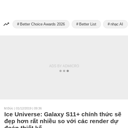
Better Choice Awards 2026
Better List
nhạc AI
M.Đức
|
01/12/2019 | 09:36
Ice Universe: Galaxy S11+ chính thức sẽ
đẹp hơn rất nhiều so với các render dự
đoán thiết kế