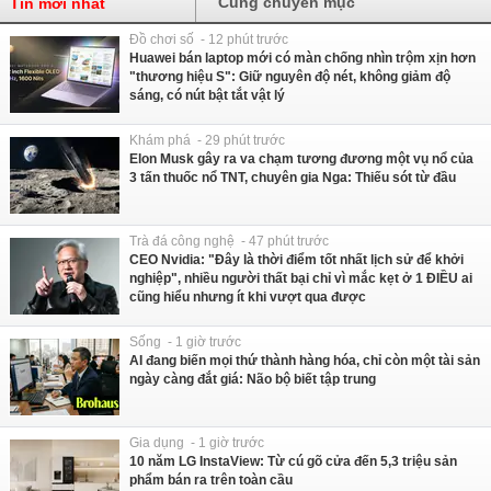
Cùng chuyên mục
Tin mới nhất
Đồ chơi số - 12 phút trước
Huawei bán laptop mới có màn chống nhìn trộm xịn hơn
"thương hiệu S": Giữ nguyên độ nét, không giảm độ
sáng, có nút bật tắt vật lý
Khám phá - 29 phút trước
Elon Musk gây ra va chạm tương đương một vụ nổ của
3 tấn thuốc nổ TNT, chuyên gia Nga: Thiếu sót từ đầu
Trà đá công nghệ - 47 phút trước
CEO Nvidia: "Đây là thời điểm tốt nhất lịch sử để khởi
nghiệp", nhiều người thất bại chỉ vì mắc kẹt ở 1 ĐIỀU ai
cũng hiểu nhưng ít khi vượt qua được
Sống - 1 giờ trước
AI đang biến mọi thứ thành hàng hóa, chỉ còn một tài sản
ngày càng đắt giá: Não bộ biết tập trung
Gia dụng - 1 giờ trước
10 năm LG InstaView: Từ cú gõ cửa đến 5,3 triệu sản
phẩm bán ra trên toàn cầu