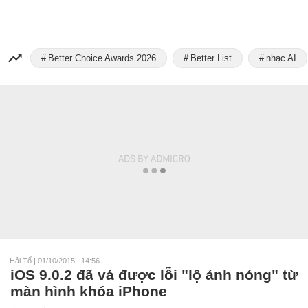
Better Choice Awards 2026
Better List
nhạc AI
Hải Tố
|
01/10/2015 | 14:56
iOS 9.0.2 đã vá được lỗi "lộ ảnh nóng" từ
màn hình khóa iPhone