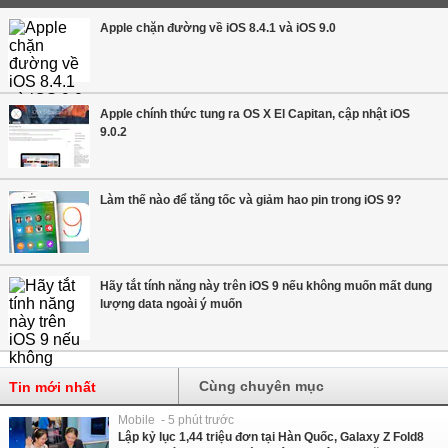
Apple chặn đường về iOS 8.4.1 và iOS 9.0
Apple chính thức tung ra OS X El Capitan, cập nhật iOS
9.0.2
Làm thế nào để tăng tốc và giảm hao pin trong iOS 9?
Hãy tắt tính năng này trên iOS 9 nếu không muốn mất dung
lượng data ngoài ý muốn
Cùng chuyên mục
Tin mới nhất
Mobile - 5 phút trước
Lập kỷ lục 1,44 triệu đơn tại Hàn Quốc, Galaxy Z Fold8