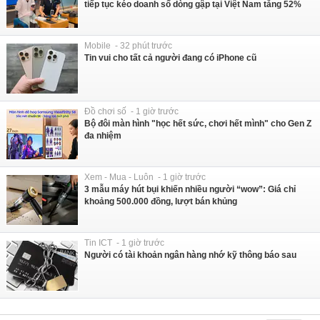
tiếp tục kéo doanh số dòng gập tại Việt Nam tăng 52%
Mobile - 32 phút trước
Tin vui cho tất cả người đang có iPhone cũ
Đồ chơi số - 1 giờ trước
Bộ đôi màn hình "học hết sức, chơi hết mình" cho Gen Z
đa nhiệm
Xem - Mua - Luôn - 1 giờ trước
3 mẫu máy hút bụi khiến nhiều người “wow”: Giá chỉ
khoảng 500.000 đồng, lượt bán khủng
Tin ICT - 1 giờ trước
Người có tài khoản ngân hàng nhớ kỹ thông báo sau