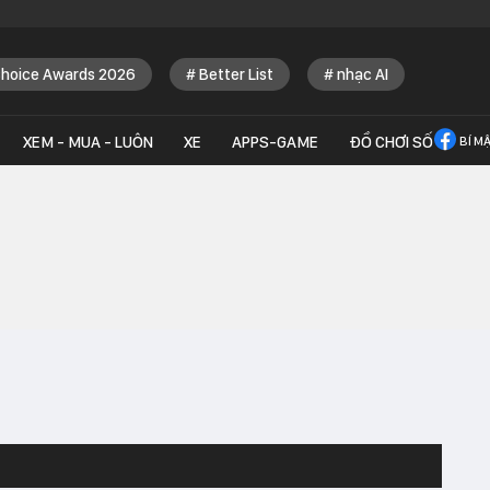
Choice Awards 2026
Better List
nhạc AI
XEM - MUA - LUÔN
XE
APPS-GAME
ĐỒ CHƠI SỐ
BÍ M