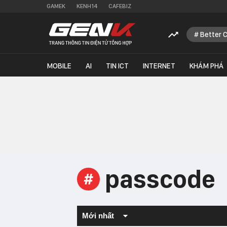
GAMEK
KENH14
CAFEBIZ
Better 
MOBILE
AI
TIN ICT
INTERNET
KHÁM PHÁ
passcode
#
Mới nhất