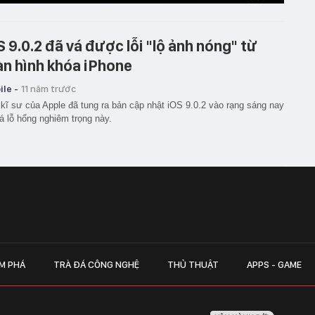
S 9.0.2 đã vá được lỗi "lộ ảnh nóng" từ
n hình khóa iPhone
le -
11 năm trước
kĩ sư của Apple đã tung ra bản cập nhật iOS 9.0.2 vào rạng sáng nay
á lỗ hổng nghiêm trọng này.
M PHÁ
TRÀ ĐÁ CÔNG NGHỆ
THỦ THUẬT
APPS - GAME