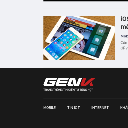
iO
mà
Mobi
Các 
để v
MOBILE
TIN ICT
INTERNET
KHÁ