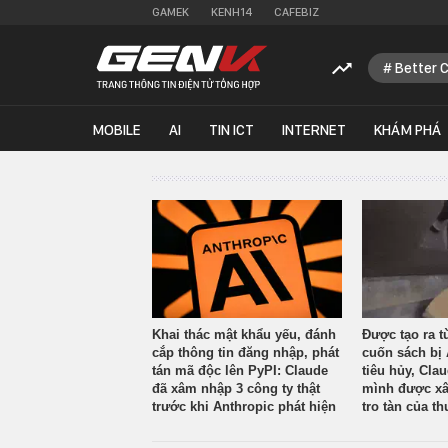
GAMEK
KENH14
CAFEBIZ
Better 
MOBILE
AI
TIN ICT
INTERNET
KHÁM PHÁ
Khai thác mật khẩu yếu, đánh
Được tạo ra t
cắp thông tin đăng nhập, phát
cuốn sách bị 
tán mã độc lên PyPI: Claude
tiêu hủy, Cla
đã xâm nhập 3 công ty thật
mình được xâ
trước khi Anthropic phát hiện
tro tàn của th