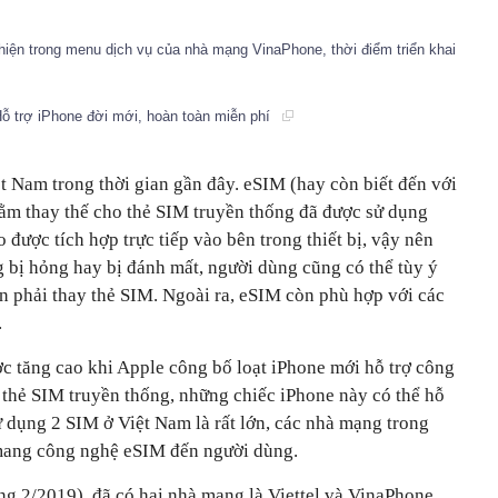
hiện trong menu dịch vụ của nhà mạng VinaPhone, thời điểm triển khai
ỗ trợ iPhone đời mới, hoàn toàn miễn phí
t Nam trong thời gian gần đây. eSIM (hay còn biết đến với
hằm thay thế cho thẻ SIM truyền thống đã được sử dụng
 được tích hợp trực tiếp vào bên trong thiết bị, vậy nên
bị hỏng hay bị đánh mất, người dùng cũng có thể tùy ý
 phải thay thẻ SIM. Ngoài ra, eSIM còn phù hợp với các
.
 tăng cao khi Apple công bố loạt iPhone mới hỗ trợ công
 thẻ SIM truyền thống, những chiếc iPhone này có thể hỗ
 dụng 2 SIM ở Việt Nam là rất lớn, các nhà mạng trong
 mang công nghệ eSIM đến người dùng.
áng 2/2019), đã có hai nhà mạng là Viettel và VinaPhone