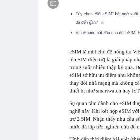
Tùy chọn "Đổi eSIM" bất ngờ xuất 
đã đến gần?
VinaPhone bắt đầu cho đổi eSIM: H
eSIM là một chủ đề nóng tại Việ
tên SIM điện tử) là giải pháp n
trong suốt nhiều thập kỷ qua. Do
eSIM sở hữu ưu điểm như không 
thay đổi nhà mạng mà không cần
thiết bị như smartwatch hay IoT
Sự quan tâm dành cho eSIM được
nghệ này. Khi kết hợp eSIM với
trợ 2 SIM. Nhận thấy nhu cầu sử
nước đã lập tức nghiên cứu để
Tính đến thời điểm bài viết (th