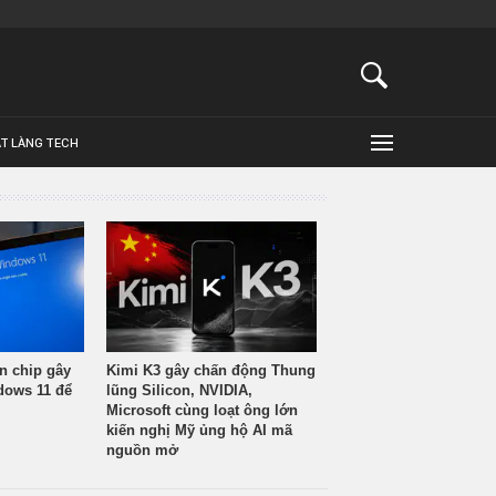
ẬT LÀNG TECH
n chip gây
Kimi K3 gây chấn động Thung
ndows 11 để
lũng Silicon, NVIDIA,
Microsoft cùng loạt ông lớn
kiến nghị Mỹ ủng hộ AI mã
nguồn mở