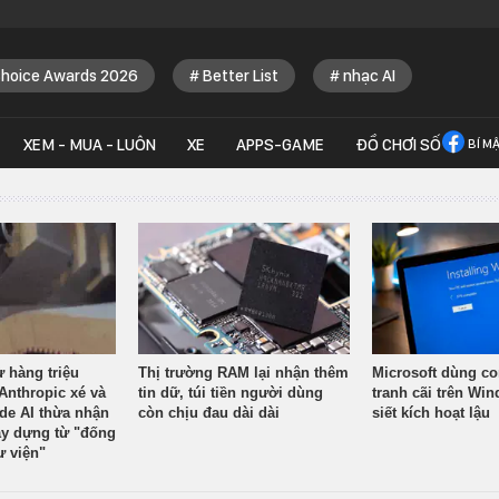
Choice Awards 2026
Better List
nhạc AI
XEM - MUA - LUÔN
XE
APPS-GAME
ĐỒ CHƠI SỐ
BÍ M
ừ hàng triệu
Thị trường RAM lại nhận thêm
Microsoft dùng co
Anthropic xé và
tin dữ, túi tiền người dùng
tranh cãi trên Wi
ude AI thừa nhận
còn chịu đau dài dài
siết kích hoạt lậu
y dựng từ "đống
ư viện"