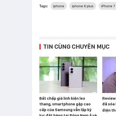
iphone
iphone 6 plus
iPhone 7
Tags:
TIN CÙNG CHUYÊN MỤC
Bất chấp giá linh kiện leo
Reviewe
thang, smartphone gập cao
đã xóa 
cấp của Samsung vẫn lập kỷ
điện th
lục đặt hàng tại Đông Nam Á và