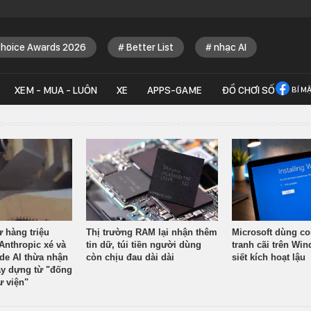
Choice Awards 2026
Better List
nhạc AI
XEM - MUA - LUÔN
XE
APPS-GAME
ĐỒ CHƠI SỐ
BÍ M
ừ hàng triệu
Thị trường RAM lại nhận thêm
Microsoft dùng co
Anthropic xé và
tin dữ, túi tiền người dùng
tranh cãi trên Wi
ude AI thừa nhận
còn chịu đau dài dài
siết kích hoạt lậu
y dựng từ "đống
ư viện"