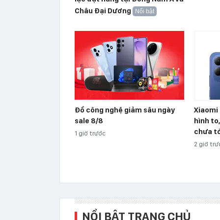
Châu Đại Dương
Nổi bật
Đồ công nghệ giảm sâu ngày
Xiaomi 
sale 8/8
hình to
chưa tớ
1 giờ trước
2 giờ tr
NỔI BẬT TRANG CHỦ