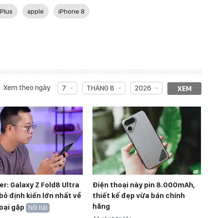
 Plus
apple
iPhone 8
Xem theo ngày
7
THÁNG 8
2026
XEM
r: Galaxy Z Fold8 Ultra
Điện thoại này pin 8.000mAh,
bỏ định kiến lớn nhất về
thiết kế đẹp vừa bán chính
hãng
oại gập
Nổi bật