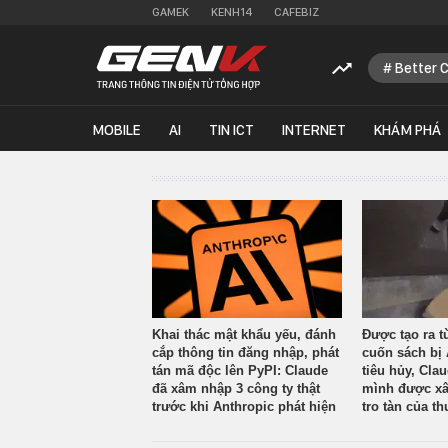
GAMEK
KENH14
CAFEBIZ
Better 
MOBILE
AI
TIN ICT
INTERNET
KHÁM PHÁ
Khai thác mật khẩu yếu, đánh
Được tạo ra t
cắp thông tin đăng nhập, phát
cuốn sách bị 
tán mã độc lên PyPI: Claude
tiêu hủy, Cla
đã xâm nhập 3 công ty thật
mình được xâ
trước khi Anthropic phát hiện
tro tàn của th