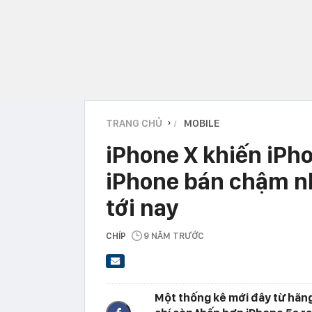
TRANG CHỦ
MOBILE
›
iPhone X khiến iPh
iPhone bán chậm n
tới nay
CHÍP
9 NĂM TRƯỚC
Một thống kê mới đây từ hãng