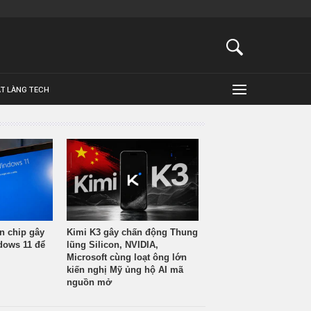
ẬT LÀNG TECH
n chip gây
Kimi K3 gây chấn động Thung
ndows 11 để
lũng Silicon, NVIDIA,
Microsoft cùng loạt ông lớn
kiến nghị Mỹ ủng hộ AI mã
nguồn mở