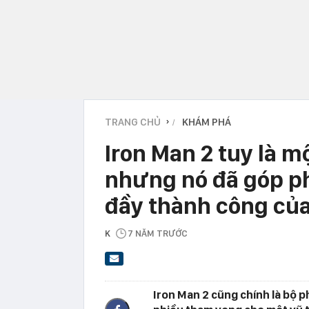
TRANG CHỦ
KHÁM PHÁ
›
Iron Man 2 tuy là m
nhưng nó đã góp ph
đầy thành công của
K
7 NĂM TRƯỚC
Iron Man 2 cũng chính là bộ p