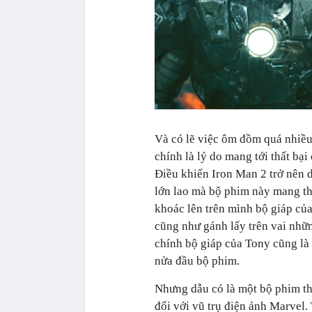
Và có lẽ việc ôm đồm quá nhiều
chính là lý do mang tới thất bạ
Điều khiến Iron Man 2 trở nên d
lớn lao mà bộ phim này mang th
khoác lên trên mình bộ giáp của
cũng như gánh lấy trên vai nhữn
chính bộ giáp của Tony cũng là
nửa đầu bộ phim.
Nhưng dẫu có là một bộ phim th
đối với vũ trụ điện ảnh Marvel. 