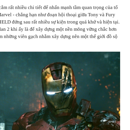
ắm rất nhiều chi tiết để nhấn mạnh tầm quan trọng của tổ
arvel - chẳng hạn như đoạn hội thoại giữa Tony và Fury
ELD đứng sau rất nhiều sự kiện trong quá khứ và hiện tại.
Man 2 khi ấy là để xây dựng một nền mõng vững chắc hơn
hêm những viên gạch nhằm xây dựng nên một thế giới đồ sộ