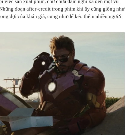
uổi việc sản xuất phim, chứ chưa dám nghĩ xa đến một vũ
 Những đoạn after-credit trong phim khi ấy cũng giống như
 mong đợi của khán giả, cũng như để kéo thêm nhiều người