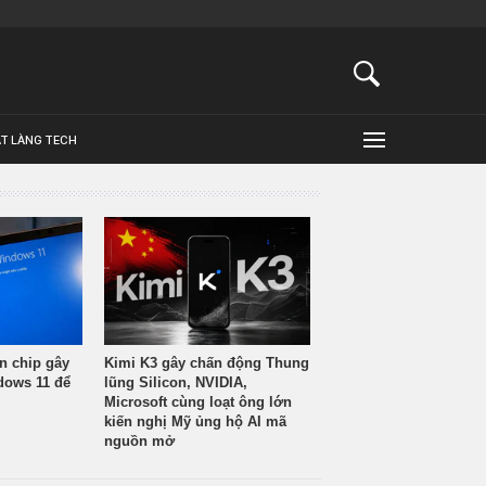
ẬT LÀNG TECH
n chip gây
Kimi K3 gây chấn động Thung
ndows 11 để
lũng Silicon, NVIDIA,
Microsoft cùng loạt ông lớn
kiến nghị Mỹ ủng hộ AI mã
nguồn mở