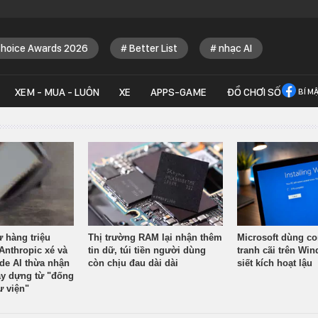
Choice Awards 2026
Better List
nhạc AI
XEM - MUA - LUÔN
XE
APPS-GAME
ĐỒ CHƠI SỐ
BÍ M
ừ hàng triệu
Thị trường RAM lại nhận thêm
Microsoft dùng co
Anthropic xé và
tin dữ, túi tiền người dùng
tranh cãi trên Wi
ude AI thừa nhận
còn chịu đau dài dài
siết kích hoạt lậu
y dựng từ "đống
ư viện"