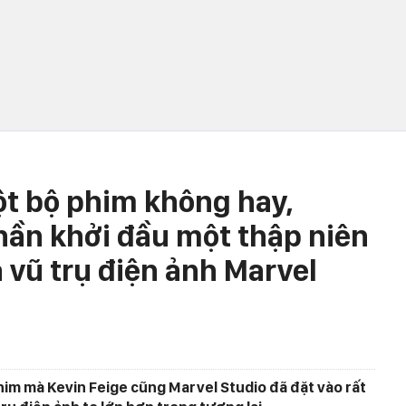
ột bộ phim không hay,
ần khởi đầu một thập niên
 vũ trụ điện ảnh Marvel
him mà Kevin Feige cũng Marvel Studio đã đặt vào rất