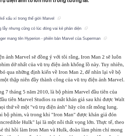
ụ điện ảnh to lớn hơn trong tương lai.
kế xấu xí trong thế giới Marvel
 lẫy nhưng cũng có lúc đóng vai kẻ phản diện
nger mang tên Hyperion - phiên bản Marvel của Superman
iện ảnh Marvel sẽ đồng ý với tôi rằng, Iron Man 2 sẽ luôn
him dở nhất của vũ trụ điện ảnh khổng lồ này. Tuy nhiên,
bỏ qua những định kiến về Iron Man 2, để nhìn lại về bộ
một thập niên đầy thành công của vũ trụ điện ảnh Marvel.
g 7 tháng 5 năm 2010, là bộ phim Marvel đầu tiên của
đầu tiên Marvel Studios ra mắt khán giả sau khi được Walt
ọi thứ về một "vũ trụ điện ảnh" hãy còn rất mông lung.
ai bộ phim, và trong khi "Iron Man" được khán giả đón
Incredible Hulk" lại là một nỗi thất vọng lớn. Thực tế, theo
sẻ thì hồi làm Iron Man và Hulk, đoàn làm phim chỉ mong