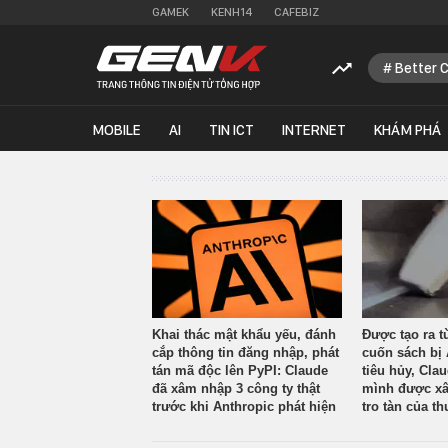
GAMEK
KENH14
CAFEBIZ
Better 
MOBILE
AI
TIN ICT
INTERNET
KHÁM PHÁ
Khai thác mật khẩu yếu, đánh
Được tạo ra t
cắp thông tin đăng nhập, phát
cuốn sách bị 
tán mã độc lên PyPI: Claude
tiêu hủy, Cla
đã xâm nhập 3 công ty thật
mình được xâ
trước khi Anthropic phát hiện
tro tàn của th