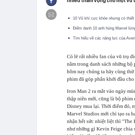
nhiều tham vọng cho một vũ tr
10 Vũ khí cực khỏe nhưng có thiết 
Điểm danh 10 anh hùng Marvel lừng
Tìm hiểu về các năng lực của Ave
Có lẽ rất nhiều fan của vũ trụ đ
nằm trong danh sách những bộ p
hôm nay chúng ta hãy cùng thử 
phim đã góp phẩn khởi đầu cho 
Iron Man 2 ra mắt vào ngày mùn
thập niên mới, cũng là bộ phim 
Disney mua lại. Thời điểm đó, m
Marvel Studios mới chỉ tạo ra h
nhận hết sức nhiệt liệt thì "The 
như những gì Kevin Feige chia 