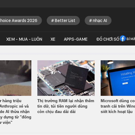
Choice Awards 2026
Better List
nhạc AI
XEM - MUA - LUÔN
XE
APPS-GAME
ĐỒ CHƠI SỐ
BÍ M
ừ hàng triệu
Thị trường RAM lại nhận thêm
Microsoft dùng co
Anthropic xé và
tin dữ, túi tiền người dùng
tranh cãi trên Wi
ude AI thừa nhận
còn chịu đau dài dài
siết kích hoạt lậu
y dựng từ "đống
ư viện"