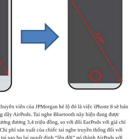
́c chuyên viên của JPMorgan hé lộ đó là việc iPhone 8 sẽ bán
ông dây AirPods. Tai nghe Bluetooth này hiện đang được
ương đương 3,4 triệu đồng, so với đôi EarPods với giá chỉ
i phí sản xuất của chiếc tai nghe truyền thống đối với
ại sao họ lại quyết định “lên đời” nó thành AirPods với