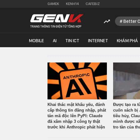
GAMEK
KENH14
CAFEBIZ
Better 
MOBILE
AI
TIN ICT
INTERNET
KHÁM PHÁ
Khai thác mật khẩu yếu, đánh
Được tạo ra t
cắp thông tin đăng nhập, phát
cuốn sách bị 
tán mã độc lên PyPI: Claude
tiêu hủy, Cla
đã xâm nhập 3 công ty thật
mình được xâ
trước khi Anthropic phát hiện
tro tàn của th