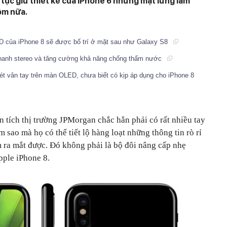
tục giữ thiết kế của iPhone 6 nhưng mặt lưng làm
ôm nữa.
ID của iPhone 8 sẽ được bố trí ở mặt sau như Galaxy S8
m thanh stereo và tăng cường khả năng chống thấm nước
ét vân tay trên màn OLED, chưa biết có kịp áp dụng cho iPhone 8
ích thị trường JPMorgan chắc hẳn phải có rất nhiều tay
sao mà họ có thể tiết lộ hàng loạt những thông tin rò rỉ
ra mắt được. Đó không phải là bộ đôi nâng cấp nhẹ
Apple iPhone 8.