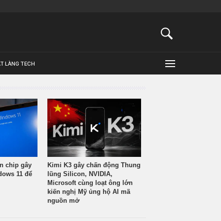
ẬT LÀNG TECH
n chip gây
Kimi K3 gây chấn động Thung
ndows 11 để
lũng Silicon, NVIDIA,
Microsoft cùng loạt ông lớn
kiến nghị Mỹ ủng hộ AI mã
nguồn mở