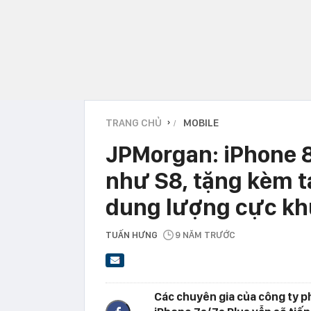
TRANG CHỦ
MOBILE
›
JPMorgan: iPhone 8 s
như S8, tặng kèm t
dung lượng cực k
TUẤN HƯNG
9 NĂM TRƯỚC
Các chuyên gia của công ty phâ