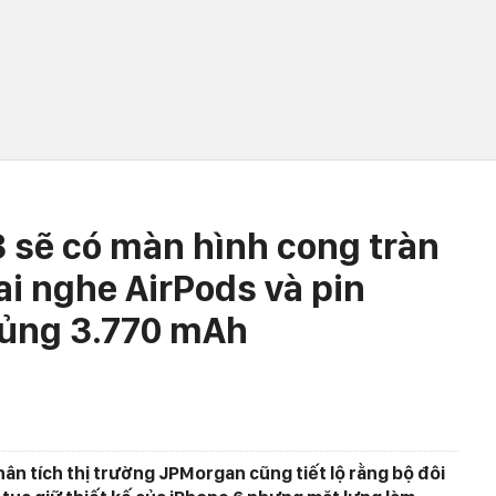
ẽ có màn hình cong tràn
ai nghe AirPods và pin
hủng 3.770 mAh
n tích thị trường JPMorgan cũng tiết lộ rằng bộ đôi