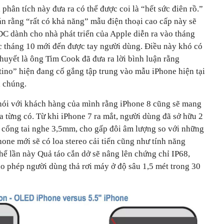
phân tích này đưa ra có thể được coi là “hết sức điên rồ.”
n rằng “rất có khả năng” mẫu điện thoại cao cấp này sẽ
WDC dành cho nhà phát triển của Apple diễn ra vào tháng
c tháng 10 mới đến được tay người dùng. Điều này khó có
uyết là ông Tim Cook đã đưa ra lời bình luận rằng
ino” hiện đang cố gắng tập trung vào mẫu iPhone hiện tại
a chúng.
i với khách hàng của mình rằng iPhone 8 cũng sẽ mang
a từng có. Từ khi iPhone 7 ra mắt, người dùng đã sở hữu 2
 bỏ cổng tai nghe 3,5mm, cho gấp đôi âm lượng so với những
one mới sẽ có loa stereo cải tiến cũng như tính năng
hể lần này Quả táo cắn dở sẽ nâng lên chứng chỉ IP68,
ho phép người dùng thả rơi máy ở độ sâu 1,5 mét trong 30